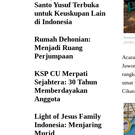
Santo Yusuf Terbuka
untuk Keuskupan Lain
di Indonesia
Rumah Dehonian:
Suasana
(FOTO 
Menjadi Ruang
Perjumpaan
Acara
Juwon
KSP CU Merpati
rangk
Sejahtera: 30 Tahun
umat 
Memberdayakan
Cikar
Anggota
Light of Jesus Family
Indonesia: Menjaring
Murid