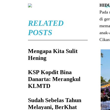
HID
Pada 
di ge
RELATED
memad
POSTS
anak-
Cikar
Mengapa Kita Sulit
Hening
KSP Kopdit Bina
Danarta: Merangkul
KLMTD
Sudah Sebelas Tahun
Melayani, BerKhat