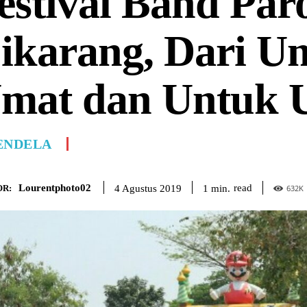
estival Band Par
ikarang, Dari U
mat dan Untuk 
ENDELA
Lourentphoto02
read
1
min.
4 Agustus 2019
R:
632
K