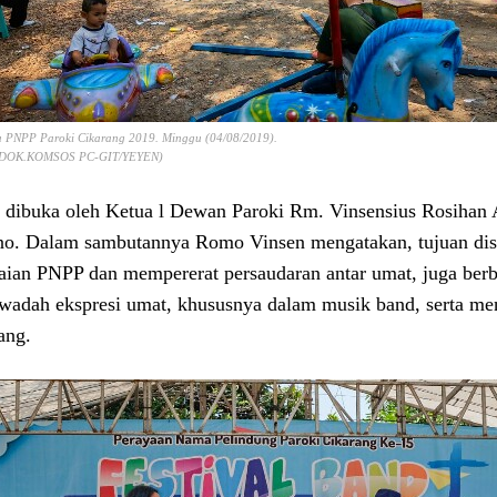
 PNPP Paroki Cikarang 2019. Minggu (04/08/2019).
DOK.KOMSOS PC-GIT/YEYEN)
 dibuka oleh Ketua l Dewan Paroki Rm. Vinsensius Rosihan A
o. Dalam sambutannya Romo Vinsen mengatakan, tujuan dise
aian PNPP dan mempererat persaudaran antar umat, juga berb
wadah ekspresi umat, khususnya dalam musik band, serta m
ang.