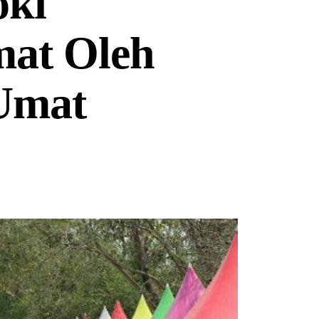
oki
mat Oleh
Umat