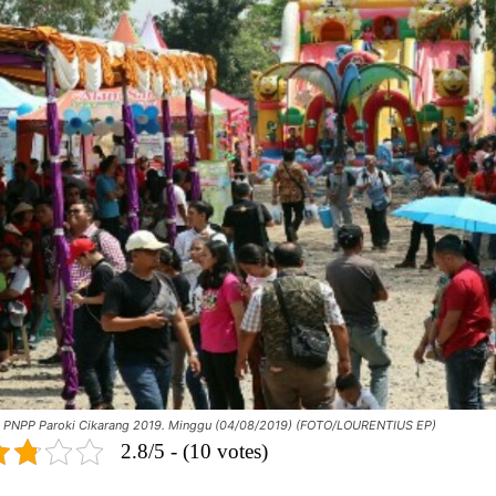
 PNPP Paroki Cikarang 2019. Minggu (04/08/2019) (FOTO/LOURENTIUS EP)
2.8/5 - (10 votes)