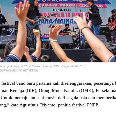
l band piala bergilir PNPP Paroki Cikarang 2019. Minggu (04/08/2019).
DOK KOMSOS PC-GIT/YEYEN)
 festival band baru pertama kali diselenggarakan, pesertanya
Iman Remaja (BIR), Orang Muda Katolik (OMK), Persekutua
“Untuk memajukan seni musik dari segala usia dan memberika
ang,” kata Agustinus Triyanto, panitia festival PNPP.