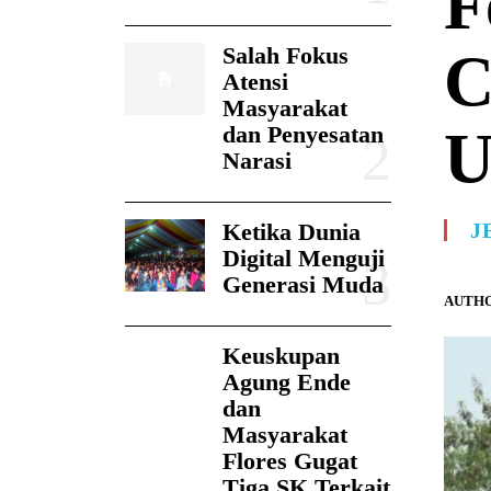
F
Salah Fokus
C
Atensi
Masyarakat
U
dan Penyesatan
Narasi
Ketika Dunia
J
Digital Menguji
Generasi Muda
AUTHO
Keuskupan
Agung Ende
dan
Masyarakat
Flores Gugat
Tiga SK Terkait