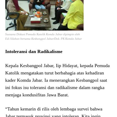
Suasana Diskusi Pemuda Katolik Komda Jabar dipimpin oleh
Edi Silaban bersama Kesbangpol Jabar/Dok. PK Komda Jabar
Intoleransi dan Radikalisme
Kepala Kesbangpol Jabar, Iip Hidayat, kepada Pemuda
Katolik mengatakan turut berbahagia atas kehadiran
kader Komda Jabar. Ia menerangkan Kesbangpol saat
ini fokus isu toleransi dan radikalisme dalam rangka
menjaga kondusifitas Jawa Barat.
“Tahun kemarin di rilis oleh lembaga survei bahwa
Jabar termasuk provinsi yang intoleran. Kita ingin