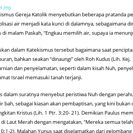
ismus Gereja Katolik menyebutkan beberapa pratanda pe
lisasi air menjadi kata kunci di dalamnya, sebagaimana 
s di malam Paskah, “Engkau memilih air, supaya ia menun
iskan dalam Katekismus tersebut bagaimana saat pencipta
uran, bahkan seakan “dinaungi” oleh Roh Kudus (Lih. Kej. 
nian dan penyelamatan, seperti dalam kisah Nuh, penye
umat Israel memasuki tanah terjanji.
s dalam suratnya menyebut peristiwa Nuh dengan perah
air bah, sebagai kiasan akan pembaptisan, yang kini buka
gkitan Kristus (Lih. 1 Ptr. 3:20- 21). Demikian Paulus 
l di Laut Merah dengan mengatakan, “Mereka semua telah 
10:1-2). Malahan Yunus saat diselamatkan dari gelombang 