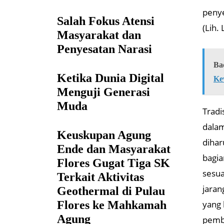
penye
Salah Fokus Atensi
(Lih.
Masyarakat dan
Penyesatan Narasi
Ba
Ketika Dunia Digital
Ke
Menguji Generasi
Muda
Tradi
dalam
Keuskupan Agung
dihar
Ende dan Masyarakat
bagia
Flores Gugat Tiga SK
sesua
Terkait Aktivitas
jaran
Geothermal di Pulau
Flores ke Mahkamah
yang 
Agung
pemba