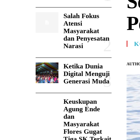
S
Salah Fokus
P
Atensi
Masyarakat
dan Penyesatan
K
Narasi
AUTHO
Ketika Dunia
Digital Menguji
Generasi Muda
Keuskupan
Agung Ende
dan
Masyarakat
Flores Gugat
Tiga SK Terkait