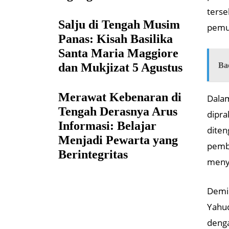
terse
Salju di Tengah Musim
pemul
Panas: Kisah Basilika
Santa Maria Maggiore
dan Mukjizat 5 Agustus
Ba
Merawat Kebenaran di
Dalam
Tengah Derasnya Arus
dipra
Informasi: Belajar
diten
Menjadi Pewarta yang
pemba
Berintegritas
meny
Demik
Yahud
denga