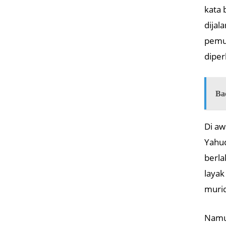
kata 
dijal
pemur
diper
Ba
Di aw
Yahud
berla
layak
murid
Namun