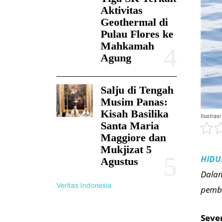
Aktivitas
Geothermal di
Pulau Flores ke
Mahkamah
Agung
Salju di Tengah
Musim Panas:
Kisah Basilika
Ilustrasi
Santa Maria
Maggiore dan
Mukjizat 5
HIDU
Agustus
Dalam
Veritas Indonesia
pemba
Seve