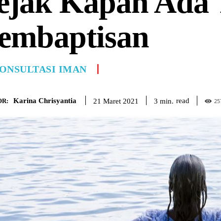
ejak Kapan Ada 
embaptisan
ONSULTASI IMAN
Karina Chrisyantia
read
3
min.
21 Maret 2021
R:
25