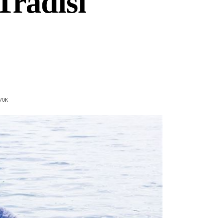
Tradisi
70
K