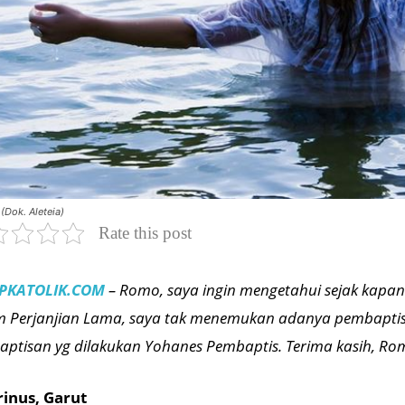
 (Dok. Aleteia)
Rate this post
PKATOLIK.COM
– Romo, saya ingin mengetahui sejak kapa
 Perjanjian Lama, saya tak menemukan adanya pembaptisa
ptisan yg dilakukan Yohanes Pembaptis. Terima kasih, Rom
rinus, Garut