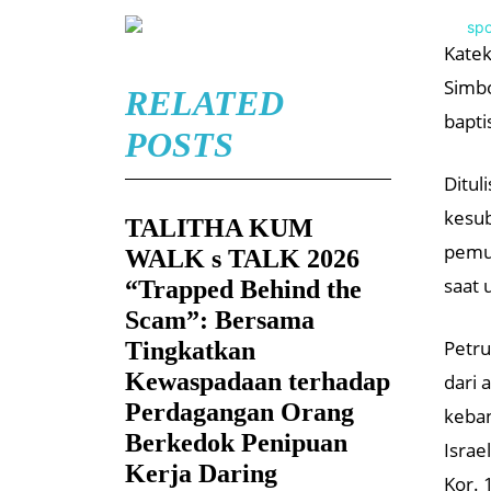
Katek
Simbo
RELATED
bapti
POSTS
Ditul
kesub
TALITHA KUM
pemur
WALK s TALK 2026
saat 
“Trapped Behind the
Scam”: Bersama
Petru
Tingkatkan
Kewaspadaan terhadap
dari 
Perdagangan Orang
keban
Berkedok Penipuan
Israe
Kerja Daring
Kor. 