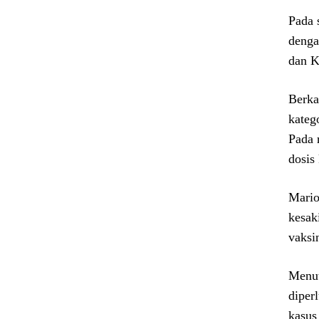
Pada 
denga
dan K
Berka
kateg
Pada 
dosis
Mario
kesak
vaksi
Menut
diper
kasus