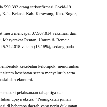
da 590.392 orang terkonfirmasi Covid-19
i, Kab. Bekasi, Kab. Kerawang, Kab. Bogor,
rat mesti mencapai 37.907.814 vaksinasi dari
k, Masyarakat Rentan, Umum & Remaja.
ai 5.742.015 vaksin (15,15%), sedang pada
u membentuk kekebalan kelompok, menurunkan
 sistem kesehatan secara menyeluruh serta
osial dan ekonomi.
memasuki pelaksanaan tahap tiga dan
rlukan upaya ekstra. “Peningkatan jumah
nasi di beberapa daerah yang perlu dukungan