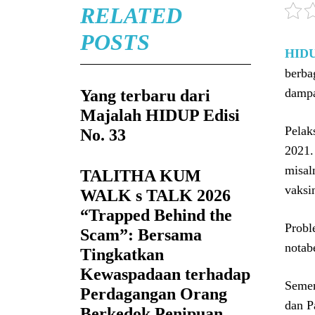
RELATED
POSTS
HID
berba
dampa
Yang terbaru dari
Majalah HIDUP Edisi
Pelak
No. 33
2021.
misal
TALITHA KUM
vaksi
WALK s TALK 2026
“Trapped Behind the
Probl
Scam”: Bersama
notab
Tingkatkan
Kewaspadaan terhadap
Semen
Perdagangan Orang
dan P
Berkedok Penipuan