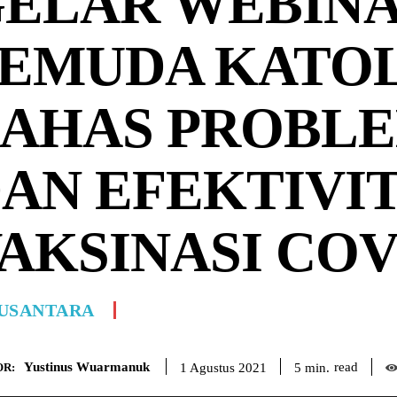
ELAR WEBINA
EMUDA KATOL
AHAS PROBL
AN EFEKTIVI
AKSINASI COV
USANTARA
Yustinus Wuarmanuk
read
5
min.
1 Agustus 2021
R: