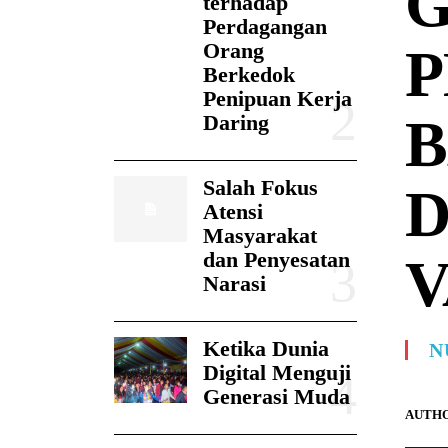
G
terhadap
Perdagangan
Orang
P
Berkedok
Penipuan Kerja
B
Daring
Salah Fokus
D
Atensi
Masyarakat
dan Penyesatan
V
Narasi
Ketika Dunia
N
Digital Menguji
Generasi Muda
AUTHO