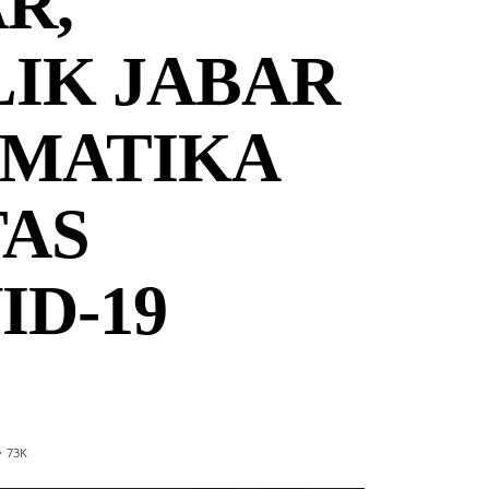
R,
IK JABAR
EMATIKA
TAS
ID-19
73
K