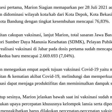
sesi pertama, Marion Siagian memaparkan per 28 Juli 2021 a
n didominasi wilayah kota/kab dari Kota Depok, Kota Bekas
ota Bandung dengan tingkat kesembuhan mencapai 76,83%.
itan cakupan vaksinasi, lanjut Marion, total sasaran Jawa Ba
ori Sumber Daya Manusia Kesehatan (SDMK), Pelayan Pubi
realisasi vaksinasi di Jabar pada dosis pertama sudah mencap
 kedua baru mencapai 2.669.693 (7,04%).
n menegaskan empat aspek tujuan vaksinasi Covid-19 yait
itan & kematian akibat Covid-19, melindungi dan memperkuat
nasi dapat menjaga produktifitas dan meminimalkan dampak s
up sesinya, Marion jelaskan bawah saat ini vaksinasi sudah 
lukan upaya percepatan khususnya kelompok lansia serta dipe
 mengakibatkan harus dilakukan percepatan-percepatan vaksi