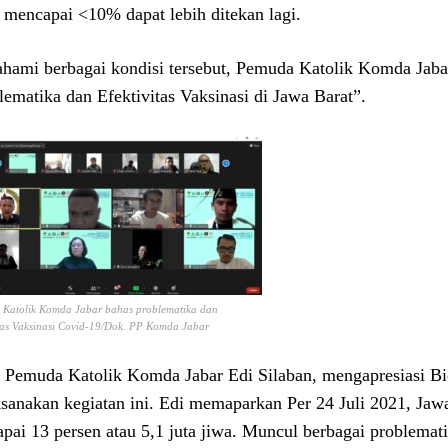
 mencapai <10% dapat lebih ditekan lagi.
ami berbagai kondisi tersebut, Pemuda Katolik Komda Jabar
lematika dan Efektivitas Vaksinasi di Jawa Barat”.
Katolik Komda Jabar bahas problematika dan
itas Vaksinasi Covid-19/Dok. PP Komda Jabar
 Pemuda Katolik Komda Jabar Edi Silaban, mengapresiasi 
sanakan kegiatan ini. Edi memaparkan Per 24 Juli 2021, Jawa B
pai 13 persen atau 5,1 juta jiwa. Muncul berbagai problemat