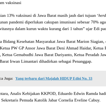
am vaksinasi
ian 13% vaksinasi di Jawa Barat masih jauh dari tujuan ‘
herd
unan pandemi diperlukan cakupan imunisasi sebesar 70% aga
ivitasnya dalam kurun waktu kurang dari 1 tahun” ujar Edi pa
a Bidang Kesehatan Masyarakat Jawa Barat Marion Siagian, d
 Ketua PW GP Ansor Jawa Barat Deni Ahmad Haidar, Ketu
, Ketua Gemabudhi Jawa Barat Dariyanto, Ketua Peradah J
Barat Irwan Limantari dihadirkan sebagai Penanggap.
ca Juga:
Yang terbaru dari Majalah HIDUP Edisi No. 33
tara, Analis Kebijakan KKPOD, Eduardo Edwin Ramda hadir 
 Sekretaris Pemuda Katolik Jabar Cornelia Eveline Cabuy.