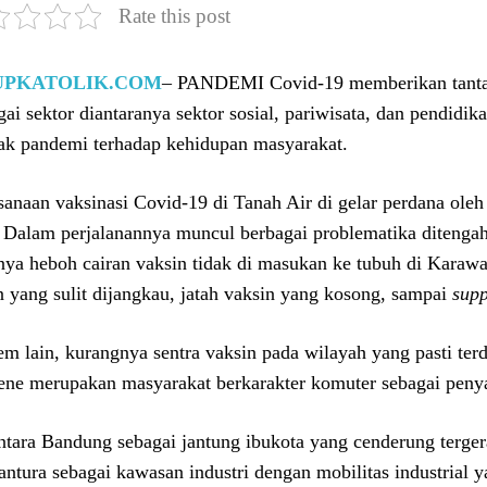
Rate this post
UPKATOLIK.COM
– PANDEMI Covid-19 memberikan tantan
gai sektor diantaranya sektor sosial, pariwisata, dan pendidi
k pandemi terhadap kehidupan masyarakat.
sanaan vaksinasi Covid-19 di Tanah Air di gelar perdana oleh
 Dalam perjalanannya muncul berbagai problematika ditenga
nya heboh cairan vaksin tidak di masukan ke tubuh di Karawan
n yang sulit dijangkau, jatah vaksin yang kosong, sampai
supp
em lain, kurangnya sentra vaksin pada wilayah yang pasti te
ene merupakan masyarakat berkarakter komuter sebagai peny
tara Bandung sebagai jantung ibukota yang cenderung terger
antura sebagai kawasan industri dengan mobilitas industrial 