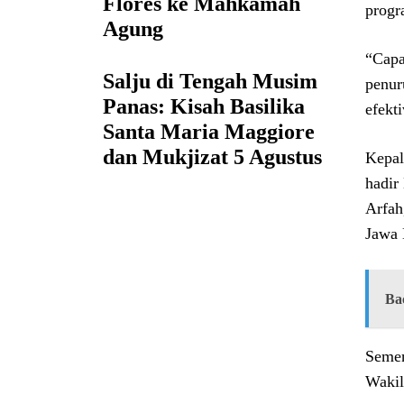
Flores ke Mahkamah
progr
Agung
“Capa
Salju di Tengah Musim
penur
Panas: Kisah Basilika
efekt
Santa Maria Maggiore
dan Mukjizat 5 Agustus
Kepal
hadir
Arfah
Jawa 
Ba
Semen
Wakil