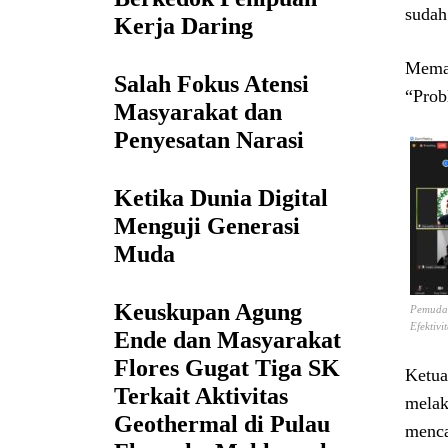
sudah
Kerja Daring
Memah
Salah Fokus Atensi
“Prob
Masyarakat dan
Penyesatan Narasi
Ketika Dunia Digital
Menguji Generasi
Muda
Keuskupan Agung
Pemuda 
Efektiv
Ende dan Masyarakat
Flores Gugat Tiga SK
Ketua
Terkait Aktivitas
melak
Geothermal di Pulau
menca