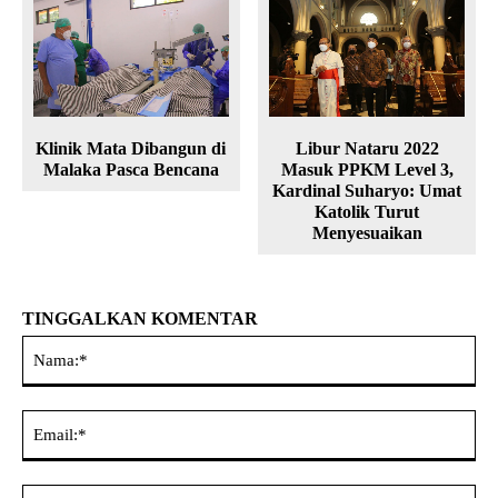
Klinik Mata Dibangun di
Libur Nataru 2022
Malaka Pasca Bencana
Masuk PPKM Level 3,
Kardinal Suharyo: Umat
Katolik Turut
Menyesuaikan
TINGGALKAN KOMENTAR
Na
Ema
Web