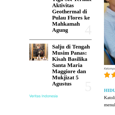
Aktivitas
Geothermal di
Pulau Flores ke
Mahkamah
Agung
Salju di Tengah
Musim Panas:
Kisah Basilika
Santa Maria
Kelompok
Maggiore dan
Mukjizat 5
Agustus
HID
Veritas Indonesia
Katol
menul