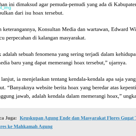
ihan ini dimaksud agar pemuda-pemudi yang ada di Kabupate
bulkan dari isu hoax tersebut.
 keterangannya, Konsultan Media dan wartawan, Edward Wi
u perpecahan di kalangan masyarakat.
 adalah sebuah fenomena yang sering terjadi dalam kehidupa
edia baru yang dapat memerangi hoax tersebut,” ujarnya.
 lanjut, ia menjelaskan tentang kendala-kendala apa saja ya
but. “Banyaknya website berita hoax yang beredar atas kepenti
nggung jawab, adalah kendala dalam memerangi hoax,” ungk
ca Juga:
Keuskupan Agung Ende dan Masyarakat Flores Gugat Ti
ores ke Mahkamah Agung