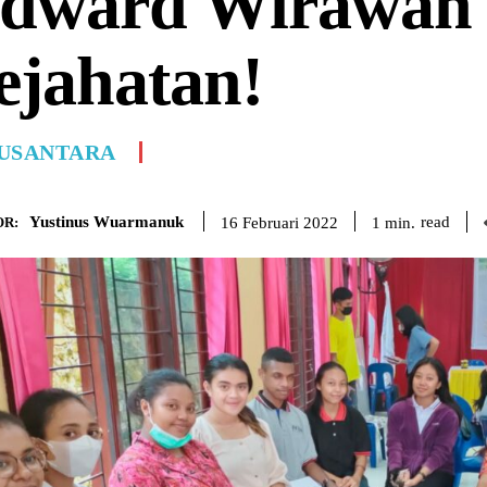
dward Wirawan :
ejahatan!
USANTARA
Yustinus Wuarmanuk
read
1
min.
16 Februari 2022
R: