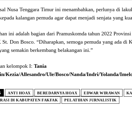
asal Nusa Tenggara Timur ini menambahkan, perlunya di lakukan
kepada kalangan pemuda agar dapat menjadi senjata yang kuat
ihan ini adalah bagian dari Pramuskomda tahun 2022 Provins
St. Don Bosco. “Diharapkan, semoga pemuda yang ada di K
yang semakin berkembang belakangan ini.”
an kelompok I:
Tania
in/Kezia/Allesandro/Ule/Bosco/Nanda/Indri/Yolanda/Imel
S
ANTI HOAX
BEREDARNYA HOAX
EDWAR WIRAWAN
KA
RASI DI KABUPATEN FAKFAK
PELATIHAN JURNALISTIK