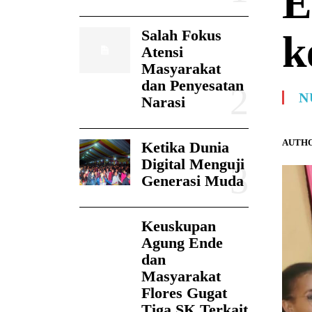
E
Salah Fokus
k
Atensi
Masyarakat
dan Penyesatan
N
Narasi
AUTHO
Ketika Dunia
Digital Menguji
Generasi Muda
Keuskupan
Agung Ende
dan
Masyarakat
Flores Gugat
Tiga SK Terkait