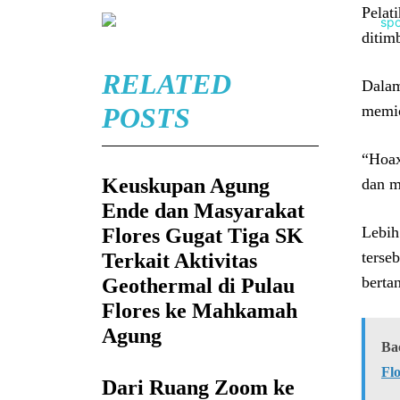
Pelat
ditim
RELATED
Dalam
POSTS
memic
“Hoax
Keuskupan Agung
dan m
Ende dan Masyarakat
Lebih
Flores Gugat Tiga SK
terse
Terkait Aktivitas
berta
Geothermal di Pulau
Flores ke Mahkamah
Agung
Ba
Fl
Dari Ruang Zoom ke