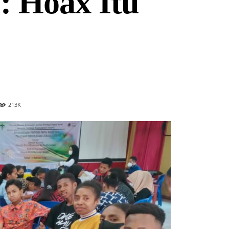
 Hoax Itu
213
K