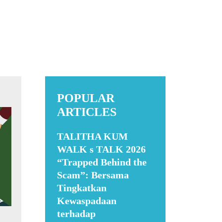
POPULAR
ARTICLES
TALITHA KUM
WALK s TALK 2026
“Trapped Behind the
Scam”: Bersama
Tingkatkan
Kewaspadaan
terhadap