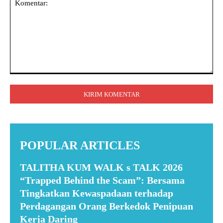
Komentar:
POPULAR ARTICLES
TALITHA KUM WALK s TALK 2026
“Trapped Behind the Scam”: Bersama
Tingkatkan Kewaspadaan terhadap
Perdagangan Orang Berkedok Penipuan
Kerja Daring