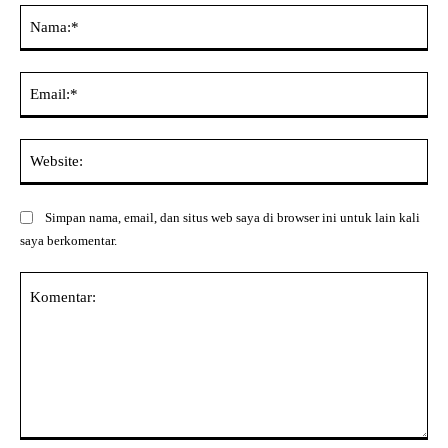
Na
Ema
Web
Simpan nama, email, dan situs web saya di browser ini untuk lain kali
saya berkomentar.