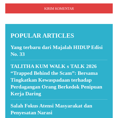
Komentar:
POPULAR ARTICLES
Yang terbaru dari Majalah HIDUP Edisi
No. 33
TALITHA KUM WALK s TALK 2026
“Trapped Behind the Scam”: Bersama
Tingkatkan Kewaspadaan terhadap
Perdagangan Orang Berkedok Penipuan
Kerja Daring
Salah Fokus Atensi Masyarakat dan
Penyesatan Narasi