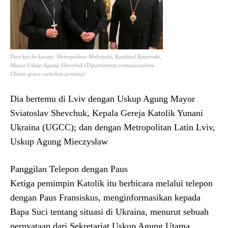
Dari kiri ke kanan: Metropolitan Mokrzycki, Kardinal Krajewski,
Mayor Uskup Agung Shevchuk (Dipartimento comunicazione
Chiesa greco-cattolica ucraina)
Dia bertemu di Lviv dengan Uskup Agung Mayor
Sviatoslav Shevchuk, Kepala Gereja Katolik Yunani
Ukraina (UGCC); dan dengan Metropolitan Latin Lviv,
Uskup Agung Mieczysław
Panggilan Telepon dengan Paus
Ketiga pemimpin Katolik itu berbicara melalui telepon
dengan Paus Fransiskus, menginformasikan kepada
Bapa Suci tentang situasi di Ukraina, menurut sebuah
pernyataan dari Sekretariat Uskup Agung Utama.