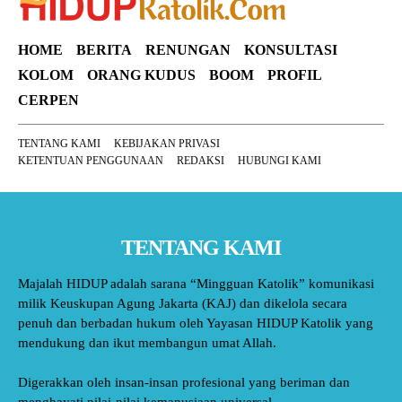
HOME
BERITA
RENUNGAN
KONSULTASI
KOLOM
ORANG KUDUS
BOOM
PROFIL
CERPEN
TENTANG KAMI
KEBIJAKAN PRIVASI
KETENTUAN PENGGUNAAN
REDAKSI
HUBUNGI KAMI
TENTANG KAMI
Majalah HIDUP adalah sarana “Mingguan Katolik” komunikasi
milik Keuskupan Agung Jakarta (KAJ) dan dikelola secara
penuh dan berbadan hukum oleh Yayasan HIDUP Katolik yang
mendukung dan ikut membangun umat Allah.
Digerakkan oleh insan-insan profesional yang beriman dan
menghayati nilai-nilai kemanusiaan universal.