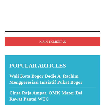
Komentar:
POPULAR ARTICLES
Wali Kota Bogor Dedie A. Rachim
Mengperesiasi Inisiatif Pukat Bogor
Cinta Raja Ampat, OMK Mater Dei
Rawat Pantai WTC