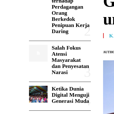
G
terhadap
Perdagangan
Orang
u
Berkedok
Penipuan Kerja
Daring
K
Salah Fokus
AUTHO
Atensi
Masyarakat
dan Penyesatan
Narasi
Ketika Dunia
Digital Menguji
Generasi Muda