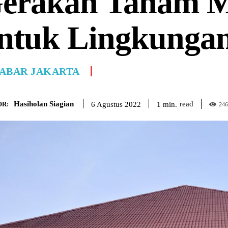
erakan Tanam M
ntuk Lingkungan
ABAR JAKARTA
Hasiholan Siagian
read
1
min.
6 Agustus 2022
R:
246