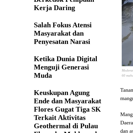
Kerja Daring
Salah Fokus Atensi
Masyarakat dan
Penyesatan Narasi
Ketika Dunia Digital
Menguji Generasi
Moderat
Muda
60 maha
Tanam
Keuskupan Agung
mangr
Ende dan Masyarakat
Flores Gugat Tiga SK
Mangr
Terkait Aktivitas
Daera
Geothermal di Pulau
dan a