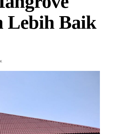
angrove
 Lebih Baik
K