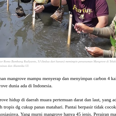
or Romo Bambang Rudiyanto, SJ (kedua dari kanan) memimpin penanaman Mangrove di Telu
siswa dan Alumnika UI.
an mangrove mampu menyerap dan menyimpan carbon 4 kali 
ove dunia ada di Indonesia.
ove hidup di daerah muara pertemuan darat dan laut, yang a
h tropis dg cukup panas matahari. Pantai berpasir tidak coc
sosiasinya. Yang murni mangrove hanya 45 jenis. Perairan m