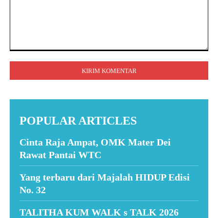
Komentar:
POPULAR ARTICLES
Cinta Raja Ampat, OMK Mater Dei
Rawat Pantai WTC
Yang terbaru dari Majalah HIDUP Edisi
No. 32
TALITHA KUM WALK s TALK 2026