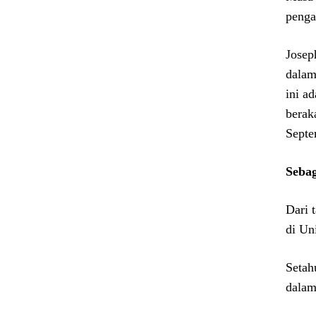
penga
Josep
dalam
ini a
berak
Septe
Seba
Dari 
di Un
Setah
dalam