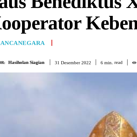
aus Benediktus 
ooperator Kebe
ANCANEGARA
Hasiholan Siagian
read
6
min.
31 Desember 2022
R: