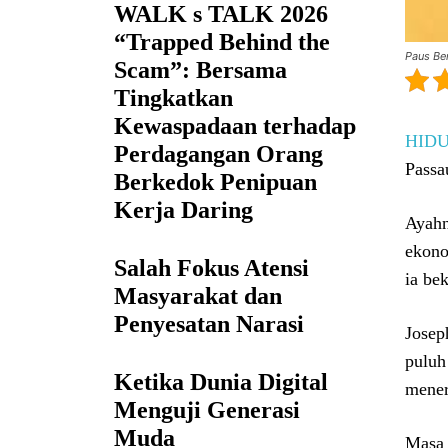
WALK s TALK 2026
“Trapped Behind the
Paus Be
Scam”: Bersama
Tingkatkan
Kewaspadaan terhadap
HID
Perdagangan Orang
Passa
Berkedok Penipuan
Kerja Daring
Ayahn
ekono
Salah Fokus Atensi
ia be
Masyarakat dan
Penyesatan Narasi
Josep
puluh
Ketika Dunia Digital
mener
Menguji Generasi
Muda
Masa 