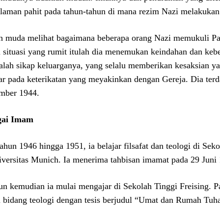
laman pahit pada tahun-tahun di mana rezim Nazi melakukan 
h muda melihat bagaimana beberapa orang Nazi memukuli Pas
 situasi yang rumit itulah dia menemukan keindahan dan keb
dalah sikap keluarganya, yang selalu memberikan kesaksian ya
ar pada keterikatan yang meyakinkan dengan Gereja. Dia terd
mber 1944.
gai Imam
tahun 1946 hingga 1951, ia belajar filsafat dan teologi di Sek
iversitas Munich. Ia menerima tahbisan imamat pada 29 Juni
un kemudian ia mulai mengajar di Sekolah Tinggi Freising. P
 bidang teologi dengan tesis berjudul “Umat dan Rumah Tuha