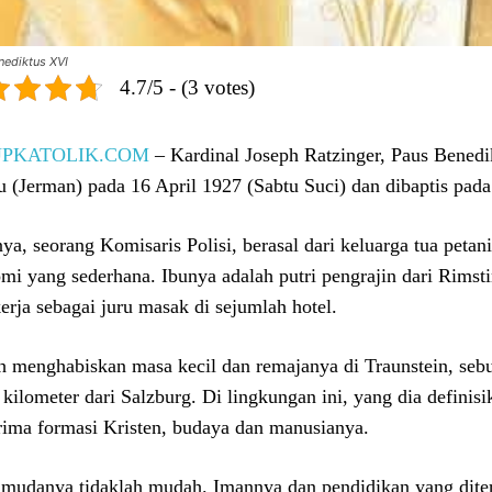
nediktus XVI
4.7/5 - (3 votes)
UPKATOLIK.COM
– Kardinal Joseph Ratzinger, Paus Benedi
u (Jerman) pada 16 April 1927 (Sabtu Suci) dan dibaptis pada
ya, seorang Komisaris Polisi, berasal dari keluarga tua pet
mi yang sederhana. Ibunya adalah putri pengrajin dari Rims
kerja sebagai juru masak di sejumlah hotel.
h menghabiskan masa kecil dan remajanya di Traunstein, sebua
 kilometer dari Salzburg. Di lingkungan ini, yang dia definisi
ima formasi Kristen, budaya dan manusianya.
mudanya tidaklah mudah. Imannya dan pendidikan yang dit