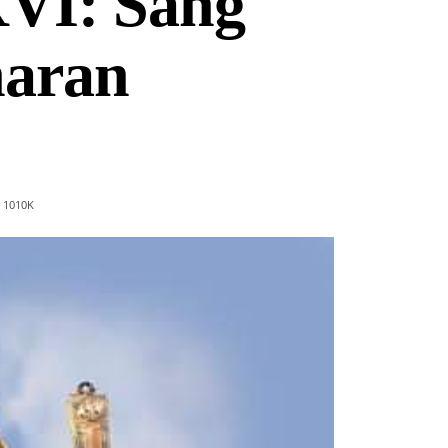
XVI: Sang
naran
1010
K