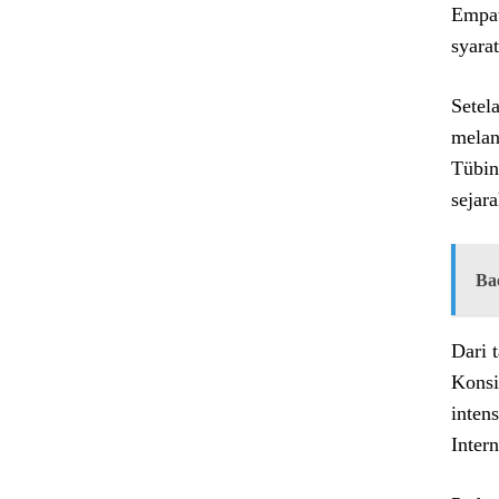
Empat
syara
Setel
melan
Tübin
sejar
Ba
Dari 
Konsi
inten
Intern