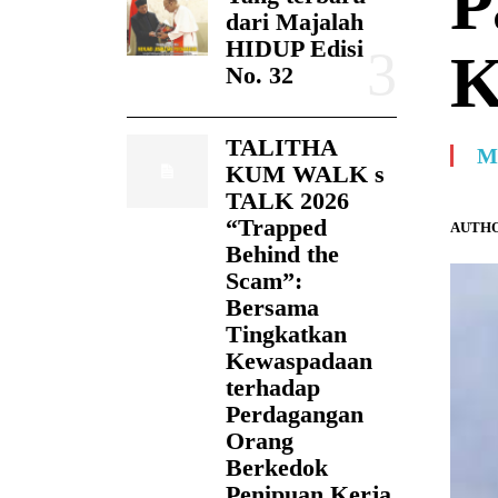
P
dari Majalah
HIDUP Edisi
K
No. 32
TALITHA
M
KUM WALK s
TALK 2026
“Trapped
AUTHO
Behind the
Scam”:
Bersama
Tingkatkan
Kewaspadaan
terhadap
Perdagangan
Orang
Berkedok
Penipuan Kerja