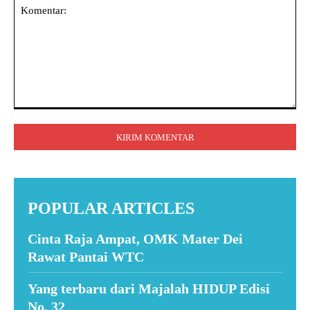
Komentar:
POPULAR ARTICLES
Cinta Raja Ampat, OMK Mater Dei
Rawat Pantai WTC
Yang terbaru dari Majalah HIDUP Edisi
No. 32