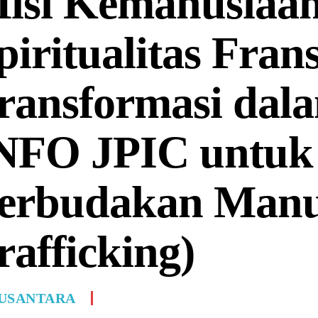
isi Kemanusiaa
piritualitas Fran
ransformasi dal
NFO JPIC untuk
erbudakan Manu
rafficking)
USANTARA