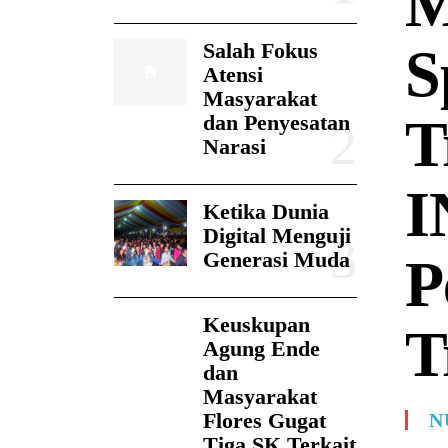
M
Salah Fokus
S
Atensi
Masyarakat
T
dan Penyesatan
Narasi
I
Ketika Dunia
Digital Menguji
Generasi Muda
P
Keuskupan
T
Agung Ende
dan
Masyarakat
Flores Gugat
N
Tiga SK Terkait