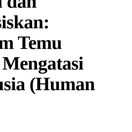
n dan
siskan:
am Temu
 Mengatasi
sia (Human