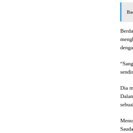
Ba
Berda
mengh
denga
“Sang
sendi
Dia m
Dalam
sebua
Menur
Sauda