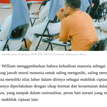
 rekoleksi pada Pertemuan INFO JPIC 2023 di Pontianak, Kalimantan Barat.
r William menggambarkan bahwa kehadiran manusia sebagai 
ung jawab moral manusia untuk saling mengasihi, saling meng
ia memiliki nilai luhur dalam dirinya sebagai makhluk cipta
usnya diperlakukan dengan sikap hormat dan kesantunan dala
ia, yang tampak dalam rasionalitas, peran hati nurani yang s
 makhluk ciptaan lain.