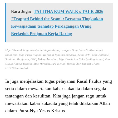
Baca Juga:
TALITHA KUM WALK s TALK 2026
"Trapped Behind the Scam": Bersama Tingkatkan
Kewaspadaan terhadap Perdagangan Orang
Berkedok Penipuan Kerja Daring
Mgr. Edmund Woga memimpin Vesper Agung. tampak Duta Besar Vatikan untuk
Indonesia, Mgr. Piero Pioppo, Kardinal Ignatius Suharyo, Ketua KWI, Mgr. Antonius
Subianto Bunjamin, OSC; Uskup Atambua, Mgr. Dominikus Saku (paling kanan) dan
Uskup Agung Terpilih, Mgr. Hironimus Pakaenoni (kedua dari kanan) (Foto:
HIDUP/Ino Nahak
Ia juga menjelaskan tugas pelayanan Rasul Paulus yang
setia dalam mewartakan kabar sukacita dalam segala
tantangan dan kesulitan. Kita juga jangan ragu untuk
mewartakan kabar sukacita yang telah dilakukan Allah
dalam Putra-Nya Yesus Kristus.