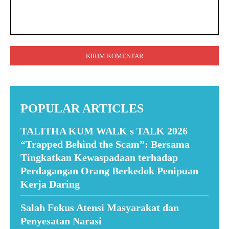
Komentar:
POPULAR ARTICLES
TALITHA KUM WALK s TALK 2026
“Trapped Behind the Scam”: Bersama
Tingkatkan Kewaspadaan terhadap
Perdagangan Orang Berkedok Penipuan
Kerja Daring
Salah Fokus Atensi Masyarakat dan
Penyesatan Narasi