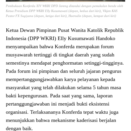
Pembukaan Konferda XIV WKRI DPD Jareng ditandai dengan pemukulan bende oleh
Ketua Presidium DPP WKRI Elly Kusumawati (depan, kedua dari kiri), Vikjen KAS
Pastor FX Sugiyana (depan, ketiga dari kiri), Haerudin (depan, kempat dari kiri)
Ketua Dewan Pimpinan Pusat Wanita Katolik Republik
Indonesia (DPP WKRI) Elly Kusumawati Handoko
menyampaikan bahwa Konferda merupakan forum
musyawarah tertinggi di tingkat daerah yang sudah
semestinya mendapat penghormatan setinggi-tingginya.
Pada forum ini pimpinan dan seluruh jajaran pengurus
mempertanggungjawabkan karya pelayanan kepada
masyarakat yang telah dilakukan selama 5 tahun masa
bakti kepengurusan. Pada saat yang sama, laporan
pertanggungjawaban ini menjadi bukti eksistensi
organisasi. Terlaksananya Konferda tepat waktu juga
menunjukkan bahwa mekanisme kaderisasi berjalan
dengan baik.