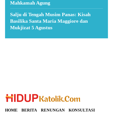
Mahkamah Agung
Salju di Tengah Musim Panas: Kisah
Basilika Santa Maria Maggiore dan
Mukjizat 5 Agustus
Suar News
HOME
BERITA
RENUNGAN
KONSULTASI