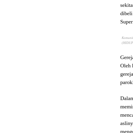
sekit
dibel
Super
Komunit
(HIDUP/
Gerej
Oleh 
gerej
parok
Dalam
memim
menca
aslin
mengg