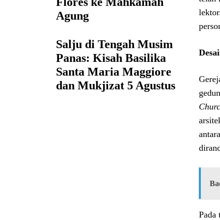
Flores ke Mahkamah
lekto
Agung
perso
Salju di Tengah Musim
Desai
Panas: Kisah Basilika
Santa Maria Maggiore
Gerej
dan Mukjizat 5 Agustus
gedun
Chur
arsit
antar
diran
Ba
Pada 