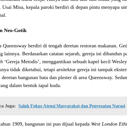
r. Usai Misa, kepala paroki berdiri di depan pintu menyapa u
nal.
n Neo-Gotik
a Queensway berdiri di tengah deretan restoran makanan. G
g lainnya. Berdasarkan catatan sejarah, gereja ini dibandun 
ch
‘Gereja Metodis’, menggantikan sebuah kapel kecil Wesley
eknya tidak diketahui, tetapi arsitektur gereja ini tampak eks
a deretan bangunan bata dan plester di area Queensway. Seda
cang dalam bentuk tapal kuda.
ca Juga:
Salah Fokus Atensi Masyarakat dan Penyesatan Narasi
tahun 1909, bangunan ini pun dijual kepada
West London Ethi