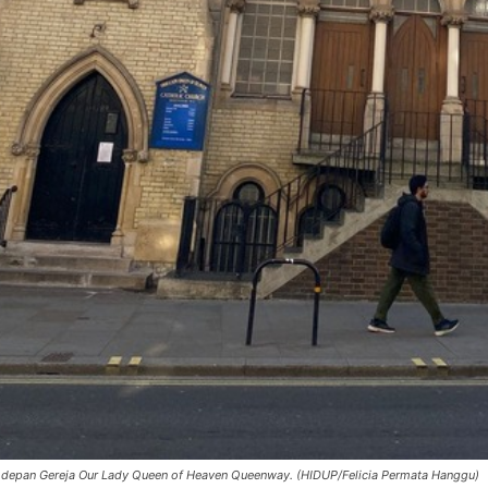
depan Gereja Our Lady Queen of Heaven Queenway. (HIDUP/Felicia Permata Hanggu)