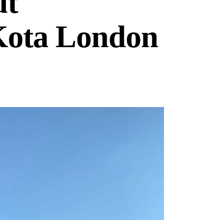
ut
Kota London