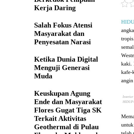
Kerja Daring
HID
Salah Fokus Atensi
angka
Masyarakat dan
tropi
Penyesatan Narasi
semal
Westm
Ketika Dunia Digital
kaki.
Menguji Generasi
kafe-
Muda
angin
Keuskupan Agung
Interio
Ende dan Masyarakat
HIDUP/
Flores Gugat Tiga SK
Memas
Terkait Aktivitas
untuk
Geothermal di Pulau
telah