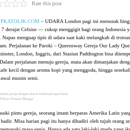
Rate this post
UPKATOLIK.COM
– UDARA London pagi ini menusuk hingga
 7 derajat Celsius — cukup menggigit bagi orang Indonesia y
s. Napas menguap tipis di udara saat kaki melangkah di trotoa
am. Perjalanan ke Paroki – Queensway Gereja Our Lady Que
inster, London, Inggris, dari Stasiun Paddington bisa ditem
 Dalam perjalanan menuju gereja, mata akan dimanjakan denga
kafe kecil dengan aroma kopi yang menggoda, hingga seseka
 awal musim semi.
r dalam gereja dengan desain berbentuk tapal kuda
Felicia Permata Hanggu
uki pintu gereja, seorang imam berparas Amerika Latin ya
 hadir. Misa harian pagi itu hanya dihadiri oleh tujuh orang
 memasuki masa senja. Hanya ada satu laki-laki muda yang iku