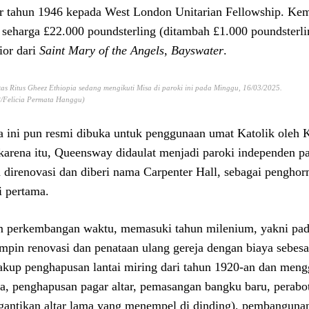
ar tahun 1946 kepada West London Unitarian Fellowship. Kem
i seharga £22.000 poundsterling (ditambah £1.000 poundsterli
ior dari
Saint Mary of the Angels
,
Bayswater
.
as Ritus Gheez Ethiopia sedang mengikuti Misa di paroki ini pada Minggu, 16/03/2025.
Felicia Permata Hanggu)
a ini pun resmi dibuka untuk penggunaan umat Katolik oleh K
karena itu, Queensway didaulat menjadi paroki independen p
a direnovasi dan diberi nama Carpenter Hall, sebagai penghor
i pertama.
 perkembangan waktu, memasuki tahun milenium, yakni pada
pin renovasi dan penataan ulang gereja dengan biaya sebesar
kup penghapusan lantai miring dari tahun 1920-an dan mengg
ya, penghapusan pagar altar, pemasangan bangku baru, perabot
antikan altar lama yang menempel di dinding), pembangunan 