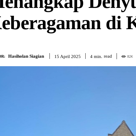
enangkap Deny
eberagaman di 
Hasiholan Siagian
read
4
min.
15 April 2025
R:
82
K