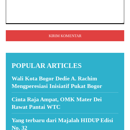
Komentar:
POPULAR ARTICLES
Wali Kota Bogor Dedie A. Rachim
Mengperesiasi Inisiatif Pukat Bogor
Cinta Raja Ampat, OMK Mater Dei
Rawat Pantai WTC
Yang terbaru dari Majalah HIDUP Edisi
No. 32