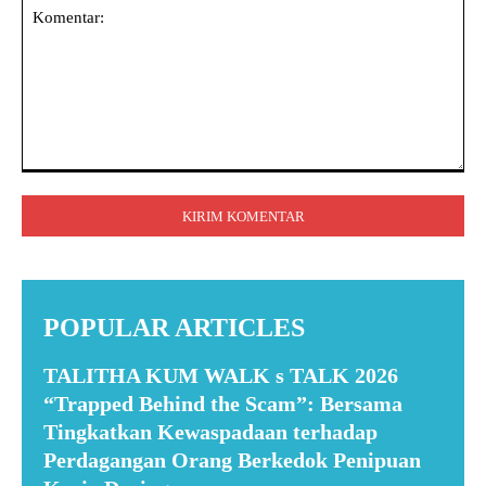
Komentar:
POPULAR ARTICLES
TALITHA KUM WALK s TALK 2026
“Trapped Behind the Scam”: Bersama
Tingkatkan Kewaspadaan terhadap
Perdagangan Orang Berkedok Penipuan