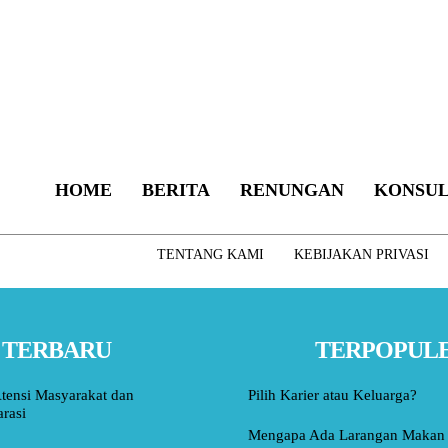
HOME
BERITA
RENUNGAN
KONSUL
TENTANG KAMI
KEBIJAKAN PRIVASI
TERBARU
TERPOPUL
tensi Masyarakat dan
Pilih Karier atau Keluarga?
rasi
Mengapa Ada Larangan Makan 