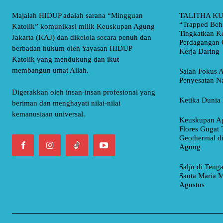
Majalah HIDUP adalah sarana “Mingguan
TALITHA KU
“Trapped Beh
Katolik” komunikasi milik Keuskupan Agung
Tingkatkan K
Jakarta (KAJ) dan dikelola secara penuh dan
Perdagangan 
berbadan hukum oleh Yayasan HIDUP
Kerja Daring
Katolik yang mendukung dan ikut
membangun umat Allah.
Salah Fokus A
Penyesatan Na
Digerakkan oleh insan-insan profesional yang
Ketika Dunia 
beriman dan menghayati nilai-nilai
kemanusiaan universal.
Keuskupan Ag
Flores Gugat 
Geothermal d
Agung
Salju di Teng
Santa Maria M
Agustus