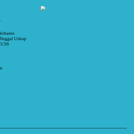
r
Yohanes
Tinggal Uskup
 CCSS
an