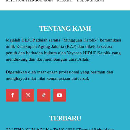
KETENTUAN PENGGUNAAN
REDAKSI
HUBUNGI KAMI
TENTANG KAMI
Majalah HIDUP adalah sarana “Mingguan Katolik” komunikasi
milik Keuskupan Agung Jakarta (KAJ) dan dikelola secara
penuh dan berbadan hukum oleh Yayasan HIDUP Katolik yang
mendukung dan ikut membangun umat Allah.
Digerakkan oleh insan-insan profesional yang beriman dan
menghayati nilai-nilai kemanusiaan universal.
TERBARU
TALITHA KUM WALK s TALK 2026 “Trapped Behind the