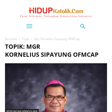
Pusat Informasi Terlengkap Kekatolikan Indonesia
Beranda
Topik
Mgr Kornelius Sipayung OFMCap
TOPIK: MGR
KORNELIUS SIPAYUNG OFMCAP
RENUNGAN MINGGUAN