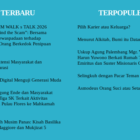
TERBARU
TERPOPUL
M WALK s TALK 2026
Pilih Karier atau Keluarga?
ind the Scam”: Bersama
ewaspadaan terhadap
Menurut Alkitab, Bumi itu Data
Orang Berkedok Penipuan
Uskup Agung Palembang Mgr. 
Harun Yuwono Berkati Rumah 
tensi Masyarakat dan
Emiritus dan Suster Misionaris
rasi
Selingkuh dengan Pacar Teman
Digital Menguji Generasi Muda
Asmodeus Orang Suci atau Set
ung Ende dan Masyarakat
Tiga SK Terkait Aktivitas
i Pulau Flores ke Mahkamah
ah Musim Panas: Kisah Basilika
aggiore dan Mukjizat 5