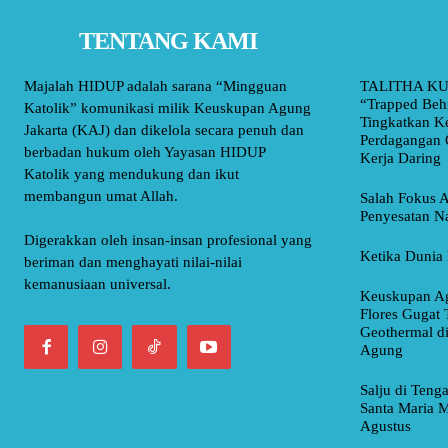
TENTANG KAMI
Majalah HIDUP adalah sarana “Mingguan
TALITHA KU
“Trapped Beh
Katolik” komunikasi milik Keuskupan Agung
Tingkatkan K
Jakarta (KAJ) dan dikelola secara penuh dan
Perdagangan 
berbadan hukum oleh Yayasan HIDUP
Kerja Daring
Katolik yang mendukung dan ikut
membangun umat Allah.
Salah Fokus A
Penyesatan Na
Digerakkan oleh insan-insan profesional yang
Ketika Dunia 
beriman dan menghayati nilai-nilai
kemanusiaan universal.
Keuskupan Ag
Flores Gugat 
Geothermal d
Agung
Salju di Teng
Santa Maria M
Agustus