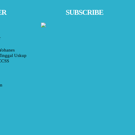
ER
SUBSCRIBE
r
Yohanes
Tinggal Uskup
 CCSS
an