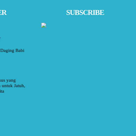
ER
SUBSCRIBE
r
Daging Babi
sus yang
 untuk Jatuh,
ita