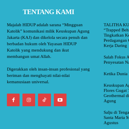
TENTANG KAMI
Majalah HIDUP adalah sarana “Mingguan
TALITHA KU
“Trapped Beh
Katolik” komunikasi milik Keuskupan Agung
Tingkatkan K
Jakarta (KAJ) dan dikelola secara penuh dan
Perdagangan 
berbadan hukum oleh Yayasan HIDUP
Kerja Daring
Katolik yang mendukung dan ikut
membangun umat Allah.
Salah Fokus A
Penyesatan Na
Digerakkan oleh insan-insan profesional yang
Ketika Dunia 
beriman dan menghayati nilai-nilai
kemanusiaan universal.
Keuskupan Ag
Flores Gugat 
Geothermal d
Agung
Salju di Teng
Santa Maria M
Agustus