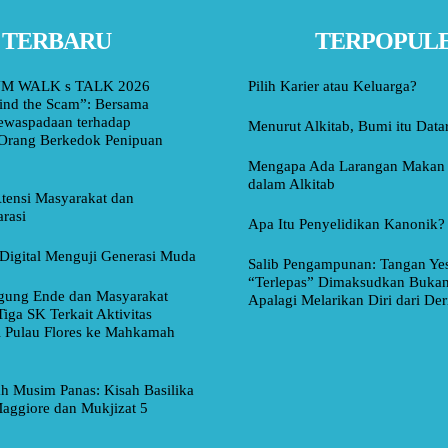
TERBARU
TERPOPUL
M WALK s TALK 2026
Pilih Karier atau Keluarga?
ind the Scam”: Bersama
ewaspadaan terhadap
Menurut Alkitab, Bumi itu Data
Orang Berkedok Penipuan
Mengapa Ada Larangan Makan 
dalam Alkitab
tensi Masyarakat dan
rasi
Apa Itu Penyelidikan Kanonik?
Digital Menguji Generasi Muda
Salib Pengampunan: Tangan Ye
“Terlepas” Dimaksudkan Bukan
ung Ende dan Masyarakat
Apalagi Melarikan Diri dari Der
Tiga SK Terkait Aktivitas
i Pulau Flores ke Mahkamah
ah Musim Panas: Kisah Basilika
aggiore dan Mukjizat 5