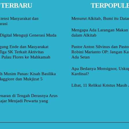
TERBARU
TERPOPUL
tensi Masyarakat dan
Menurut Alkitab, Bumi itu Data
rasi
Mengapa Ada Larangan Makan 
Digital Menguji Generasi Muda
dalam Alkitab
ung Ende dan Masyarakat
Pastor Anton Silvinus dan Pasto
Tiga SK Terkait Aktivitas
Robini Marianto OP: Jangan Ka
i Pulau Flores ke Mahkamah
Ada Setan
Apa Bedanya Monsignor, Usku
ah Musim Panas: Kisah Basilika
Kardinal?
aggiore dan Mukjizat 5
Lihat, 11 Relikui Kristus Masih
naran di Tengah Derasnya Arus
lajar Menjadi Pewarta yang