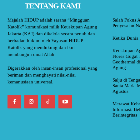
TENTANG KAMI
Majalah HIDUP adalah sarana “Mingguan
Salah Fokus A
Penyesatan Na
Katolik” komunikasi milik Keuskupan Agung
Jakarta (KAJ) dan dikelola secara penuh dan
Ketika Dunia 
berbadan hukum oleh Yayasan HIDUP
Katolik yang mendukung dan ikut
Keuskupan Ag
membangun umat Allah.
Flores Gugat 
Geothermal d
Agung
Digerakkan oleh insan-insan profesional yang
beriman dan menghayati nilai-nilai
Salju di Teng
kemanusiaan universal.
Santa Maria M
Agustus
Merawat Kebe
Informasi: Be
Berintegritas