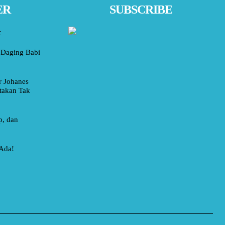
ER
SUBSCRIBE
r
Daging Babi
r Johanes
takan Tak
p, dan
 Ada!