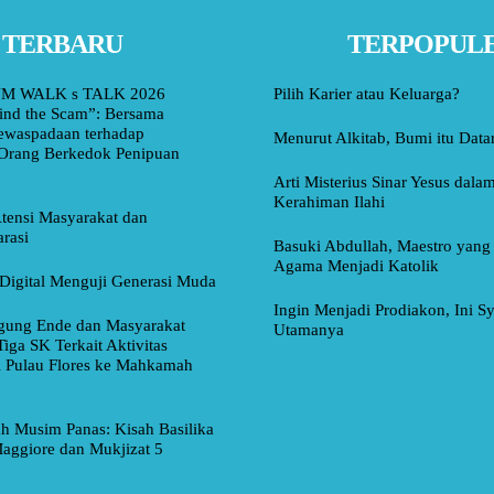
TERBARU
TERPOPUL
M WALK s TALK 2026
Pilih Karier atau Keluarga?
ind the Scam”: Bersama
ewaspadaan terhadap
Menurut Alkitab, Bumi itu Data
Orang Berkedok Penipuan
Arti Misterius Sinar Yesus dal
Kerahiman Ilahi
tensi Masyarakat dan
rasi
Basuki Abdullah, Maestro yang
Agama Menjadi Katolik
Digital Menguji Generasi Muda
Ingin Menjadi Prodiakon, Ini Sy
ung Ende dan Masyarakat
Utamanya
Tiga SK Terkait Aktivitas
i Pulau Flores ke Mahkamah
ah Musim Panas: Kisah Basilika
aggiore dan Mukjizat 5