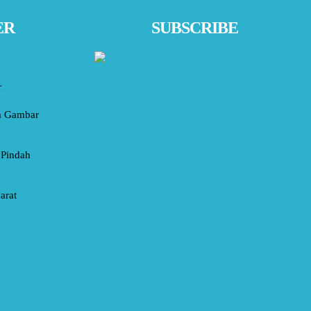
ER
SUBSCRIBE
r
am Gambar
 Pindah
arat