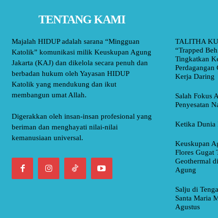
TENTANG KAMI
Majalah HIDUP adalah sarana “Mingguan
TALITHA KU
“Trapped Beh
Katolik” komunikasi milik Keuskupan Agung
Tingkatkan K
Jakarta (KAJ) dan dikelola secara penuh dan
Perdagangan 
berbadan hukum oleh Yayasan HIDUP
Kerja Daring
Katolik yang mendukung dan ikut
membangun umat Allah.
Salah Fokus A
Penyesatan Na
Digerakkan oleh insan-insan profesional yang
Ketika Dunia 
beriman dan menghayati nilai-nilai
kemanusiaan universal.
Keuskupan Ag
Flores Gugat 
Geothermal d
Agung
Salju di Teng
Santa Maria M
Agustus