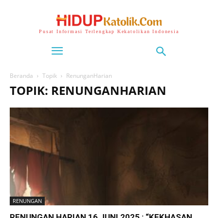
Pusat Informasi Terlengkap Kekatolikan Indonesia
Beranda
Topik
RenunganHarian
TOPIK: RENUNGANHARIAN
RENUNGAN
RENUNGAN HARIAN 16 JUNI 2025 : “KEKHASAN