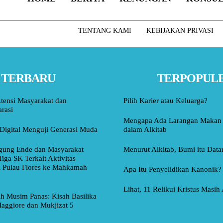
TENTANG KAMI
KEBIJAKAN PRIVASI
TERBARU
TERPOPUL
tensi Masyarakat dan
Pilih Karier atau Keluarga?
rasi
Mengapa Ada Larangan Makan 
Digital Menguji Generasi Muda
dalam Alkitab
ung Ende dan Masyarakat
Menurut Alkitab, Bumi itu Data
Tiga SK Terkait Aktivitas
i Pulau Flores ke Mahkamah
Apa Itu Penyelidikan Kanonik?
Lihat, 11 Relikui Kristus Masih
ah Musim Panas: Kisah Basilika
aggiore dan Mukjizat 5