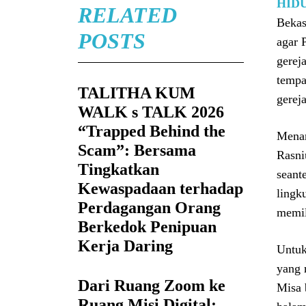
HID
RELATED
Bekas
POSTS
agar 
gerej
tempa
TALITHA KUM
gereja
WALK s TALK 2026
“Trapped Behind the
Menan
Scam”: Bersama
Rasni
Tingkatkan
seant
Kewaspadaan terhadap
lingk
Perdagangan Orang
memil
Berkedok Penipuan
Kerja Daring
Untuk
yang 
Dari Ruang Zoom ke
Misa 
Ruang Misi Digital: