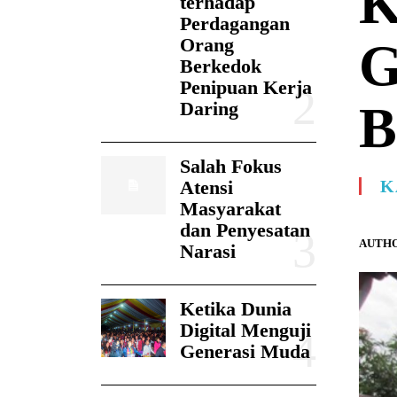
K
terhadap
Perdagangan
Orang
G
Berkedok
Penipuan Kerja
B
Daring
Salah Fokus
Atensi
K
Masyarakat
dan Penyesatan
AUTHO
Narasi
Ketika Dunia
Digital Menguji
Generasi Muda