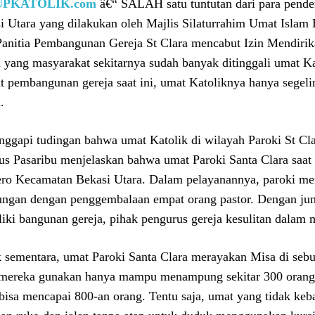
UPKATOLIK.com
â€“ SALAH satu tuntutan dari para pende
i Utara yang dilakukan oleh Majlis Silaturrahim Umat Isla
Panitia Pembangunan Gereja St Clara mencabut Izin Mendir
a yang masyarakat sekitarnya sudah banyak ditinggali umat K
t pembangunan gereja saat ini, umat Katoliknya hanya segelin
.
ggapi tudingan bahwa umat Katolik di wilayah Paroki St Clar
us Pasaribu menjelaskan bahwa umat Paroki Santa Clara saat i
ero Kecamatan Bekasi Utara. Dalam pelayanannya, paroki m
ungan dengan penggembalaan empat orang pastor. Dengan ju
iki bangunan gereja, pihak pengurus gereja kesulitan dalam
 sementara, umat Paroki Santa Clara merayakan Misa di s
mereka gunakan hanya mampu menampung sekitar 300 orang,
bisa mencapai 800-an orang. Tentu saja, umat yang tidak ke