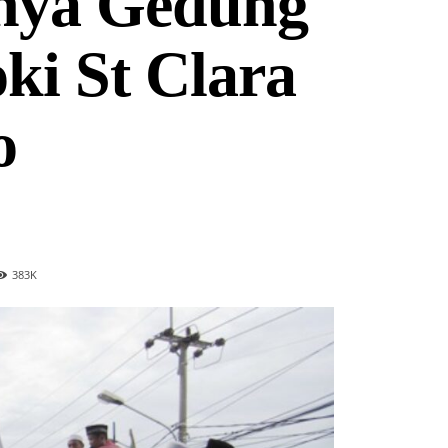
nya Gedung
ki St Clara
o
383
K