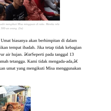
hadir mengikuti Misa mingguan di ruko. Mereka rela
300-an orang. (Ist)
. Umat biasanya akan berhimpitan di dalam
kan tempat ibadah. Jika tetap tidak kebagian
r air hujan. â€œSeperti pada tanggal 13
mah tetangga. Kami tidak mengada-ada,â€
tkan umat yang mengikuti Misa menggunakan