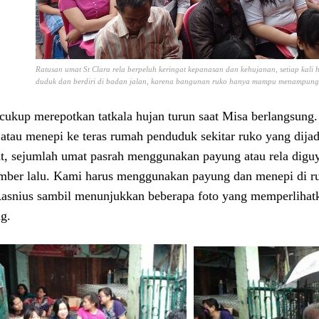
Ratusan umat St Clara rela berpeluh keringat kepanasan dan kehujanan, setiap kali 
duduk dan berdiri di badan jalan, karena bangunan ruko hanya mampu menampung 
cukup merepotkan tatkala hujan turun saat Misa berlangsung
atau menepi ke teras rumah penduduk sekitar ruko yang dijadi
t, sejumlah umat pasrah menggunakan payung atau rela diguyu
ber lalu. Kami harus menggunakan payung dan menepi di ru
Rasnius sambil menunjukkan beberapa foto yang memperliha
g.