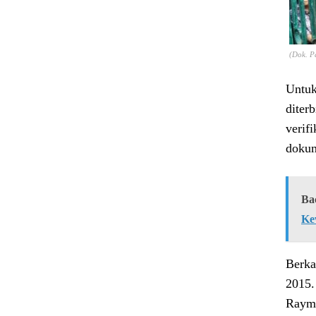
(Dok. P
Untuk
diter
verif
dokum
Ba
Ke
Berka
2015.
Raymu