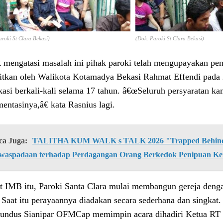
aroki St Clara Bekasi)
(Dok. Paroki St Clara Bekasi)
 mengatasi masalah ini pihak paroki telah mengupayakan pend
bitkan oleh Walikota Kotamadya Bekasi Rahmat Effendi pada 2
ikasi berkali-kali selama 17 tahun. â€œSeluruh persyaratan k
entasinya,â€ kata Rasnius lagi.
ca Juga:
TALITHA KUM WALK s TALK 2026 "Trapped Behind 
waspadaan terhadap Perdagangan Orang Berkedok Penipuan Ke
t IMB itu, Paroki Santa Clara mulai membangun gereja deng
 Saat itu perayaannya diadakan secara sederhana dan singkat
ndus Sianipar OFMCap memimpin acara dihadiri Ketua RT 0