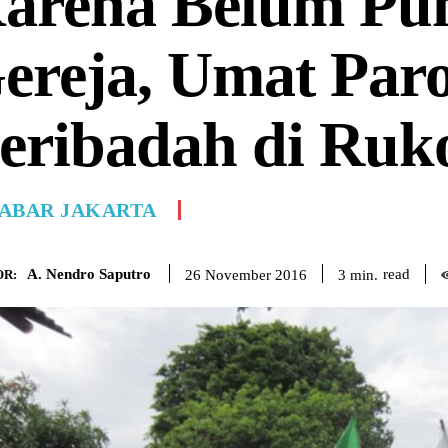
arena Belum Pu
ereja, Umat Paro
eribadah di Ruk
ABAR JAKARTA
A. Nendro Saputro
read
3
min.
26 November 2016
R: