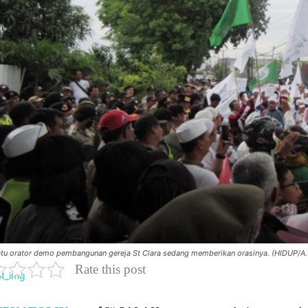
atu orator demo pembangunan gereja St Clara sedang memberikan orasinya. (HIDUP/A.
Rate this post