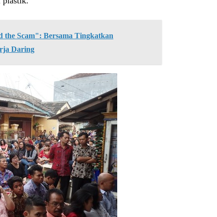
plastik.
the Scam": Bersama Tingkatkan
rja Daring