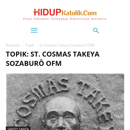
Pusat Informasi Terlengkap Kekatolikan Indonesia
Beranda
Topik
St. Cosmas Takeya Sozaburō OFM
TOPIK: ST. COSMAS TAKEYA
SOZABURŌ OFM
SANTO SANTA