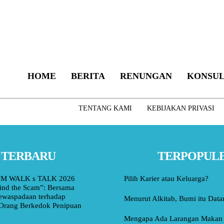
HOME
BERITA
RENUNGAN
KONSUL
TENTANG KAMI
KEBIJAKAN PRIVASI
TERBARU
TERPOPUL
M WALK s TALK 2026
Pilih Karier atau Keluarga?
ind the Scam”: Bersama
ewaspadaan terhadap
Menurut Alkitab, Bumi itu Data
Orang Berkedok Penipuan
Mengapa Ada Larangan Makan 