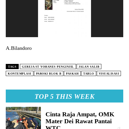
A.Bilandoro
TAGS
GEREJA ST YOHANES PENGINJIL
JALAN SALIB
KONTEMPLASI
PAROKI BLOK B
PASKAH
TABLO
VISUALISASI
TOP 5 THIS WEEK
Cinta Raja Ampat, OMK
Mater Dei Rawat Pantai
WTC