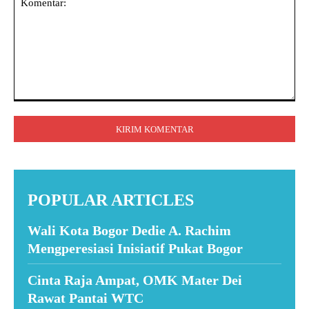
Komentar:
POPULAR ARTICLES
Wali Kota Bogor Dedie A. Rachim
Mengperesiasi Inisiatif Pukat Bogor
Cinta Raja Ampat, OMK Mater Dei
Rawat Pantai WTC