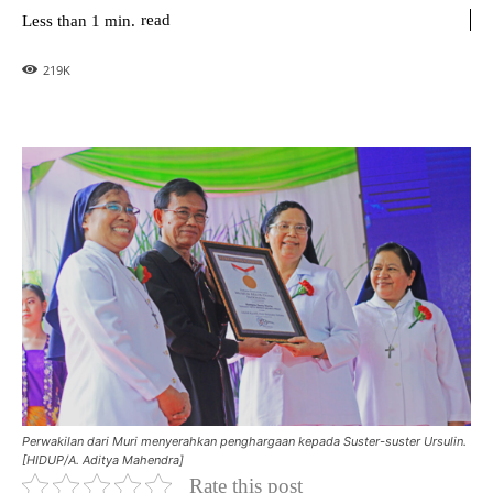
read
Less than 1
min.
219
K
Perwakilan dari Muri menyerahkan penghargaan kepada Suster-suster Ursulin.
[HIDUP/A. Aditya Mahendra]
Rate this post