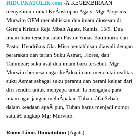
HIDUPKATOLIK.com
-Â KEGEMBIRAAN
menyelimuti umat KeÂ­uskupan Agats. Mgr Aloysius
Murwito OFM menahbiskan dua imam diosesan di
Gereja Kristus Raja Mbait Agats, Kamis, 15/9. Dua
imam baru tersebut ialah Pastor Yonas Batilmurik dan
Pastor Hendrikus Ola. Misa pentahbisan diawali dengan
perarakan dan tarian Suku Asmat, Flores, dan
Tanimbar; suku asal dua imam baru tersebut. Mgr
Murwito berpesan agar keÂ­dua imam mencintai realitas
suku Asmat sebagai suku peramu dan berani keluar dari
diri sendiri untuk menyapa umat. Ia mengajak para
imam agar jangan meluÂ­pakan Tuhan. â€œSebab
dalam keadaan apaÂ­ pun, Tuhan harus menjadi nomor
satu,â€ ungkap Mgr Murwito.
Romo Linus Dumatubun
(Agats)