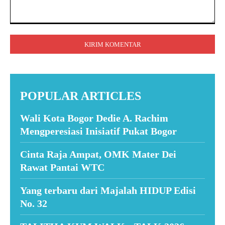
Komentar:
POPULAR ARTICLES
Wali Kota Bogor Dedie A. Rachim
Mengperesiasi Inisiatif Pukat Bogor
Cinta Raja Ampat, OMK Mater Dei
Rawat Pantai WTC
Yang terbaru dari Majalah HIDUP Edisi
No. 32