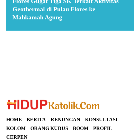
Flores Gugat Tiga SK Terkait Aktivitas
Geothermal di Pulau Flores ke
Mahkamah Agung
Suar News
HOME
BERITA
RENUNGAN
KONSULTASI
KOLOM
ORANG KUDUS
BOOM
PROFIL
CERPEN