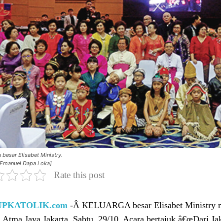
 besar Elisabet Ministry.
Emanuel Dapa Loka]
Rate this post
UPKATOLIK.com
-Â KELUARGA besar Elisabet Ministry me
 Atma Jaya Jakarta, Sabtu, 29/10. Acara bertajuk â€œDari Jak