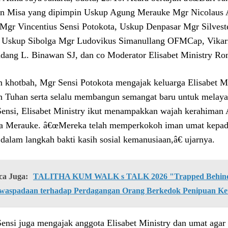
n Misa yang dipimpin Uskup Agung Merauke Mgr Nicolaus
Mgr Vincentius Sensi Potokota, Uskup Denpasar Mgr Silve
 Uskup Sibolga Mgr Ludovikus Simanullang OFMCap, Vikar
dang L. Binawan SJ, dan co Moderator Elisabet Ministry 
 khotbah, Mgr Sensi Potokota mengajak keluarga Elisabet Mi
n Tuhan serta selalu membangun semangat baru untuk melaya
ensi, Elisabet Ministry ikut menampakkan wajah kerahiman A
a Merauke. â€œMereka telah memperkokoh iman umat kepada Y
 dalam langkah bakti kasih sosial kemanusiaan,â€ ujarnya.
ca Juga:
TALITHA KUM WALK s TALK 2026 "Trapped Behind 
waspadaan terhadap Perdagangan Orang Berkedok Penipuan Ke
ensi juga mengajak anggota Elisabet Ministry dan umat agar 