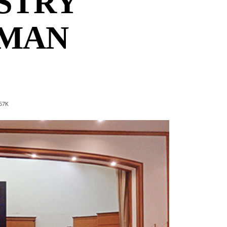
ISTRY
IMAN
57
K