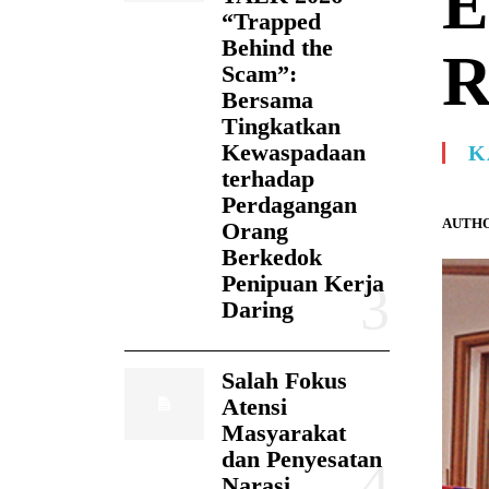
E
“Trapped
Behind the
R
Scam”:
Bersama
Tingkatkan
Kewaspadaan
K
terhadap
Perdagangan
AUTHO
Orang
Berkedok
Penipuan Kerja
Daring
Salah Fokus
Atensi
Masyarakat
dan Penyesatan
Narasi