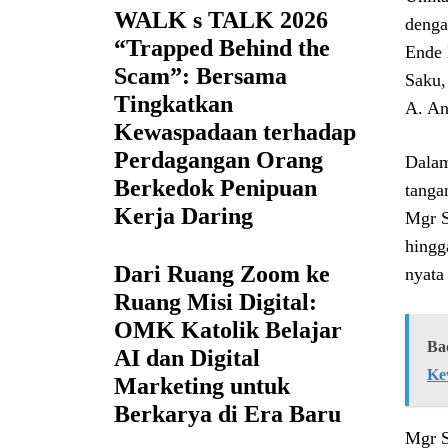
WALK s TALK 2026
denga
“Trapped Behind the
Ende 
Scam”: Bersama
Saku,
Tingkatkan
A. An
Kewaspadaan terhadap
Perdagangan Orang
Dalam
Berkedok Penipuan
tanga
Kerja Daring
Mgr S
hingg
Dari Ruang Zoom ke
nyata
Ruang Misi Digital:
OMK Katolik Belajar
Ba
AI dan Digital
Ke
Marketing untuk
Berkarya di Era Baru
Mgr S