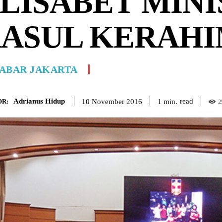
LISABET MIN
ASUL KERAH
ABAR JAKARTA
Adrianus Hidup
read
1
min.
10 November 2016
R:
2