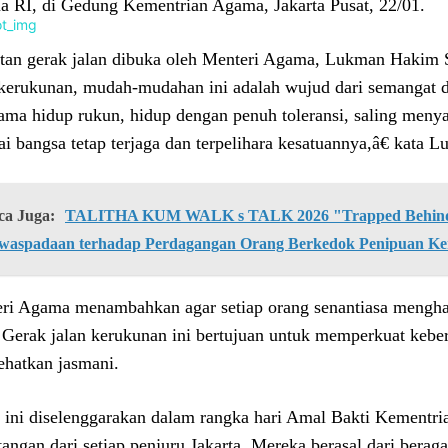
 RI, di Gedung Kementrian Agama, Jakarta Pusat, 22/01.
tan gerak jalan dibuka oleh Menteri Agama, Lukman Hakim Sa
 kerukunan, mudah-mudahan ini adalah wujud dari semangat d
ama hidup rukun, hidup dengan penuh toleransi, saling meny
ai bangsa tetap terjaga dan terpelihara kesatuannya,â€ kata
ca Juga:
TALITHA KUM WALK s TALK 2026 "Trapped Behind 
waspadaan terhadap Perdagangan Orang Berkedok Penipuan Ke
eri Agama menambahkan
agar setiap orang senantiasa mengh
. Gerak jalan kerukunan ini bertujuan untuk memperkuat kebe
hatkan jasmani.
 ini diselenggarakan dalam rangka hari Amal Bakti Kementri
tangan dari setiap penjuru Jakarta. Mereka berasal dari bera