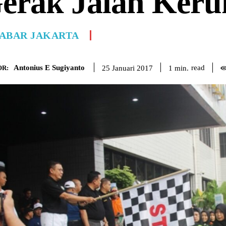
erak Jalan Ker
ABAR JAKARTA
Antonius E Sugiyanto
read
1
min.
25 Januari 2017
R: