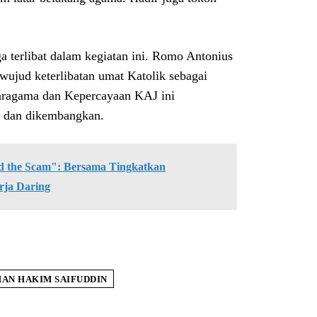
 terlibat dalam kegiatan ini. Romo Antonius
wujud keterlibatan umat Katolik sebagai
aragama dan Kepercayaan KAJ ini
k dan dikembangkan.
the Scam": Bersama Tingkatkan
rja Daring
AN HAKIM SAIFUDDIN