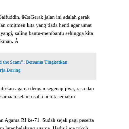
ifuddin. â€œGerak jalan ini adalah gerak
an omitmen kita yang tiada henti agar umat
ayangi, saling bantu-membantu sehingga kita
 Lukman. Â
the Scam": Bersama Tingkatkan
rja Daring
adirkan agama dengan segenap jiwa, rasa dan
rsamaan selain usaha untuk semakin
an Agama RI ke-71. Sudah sejak pagi peserta
gam latar belakang agama. Hadir juga tokoh