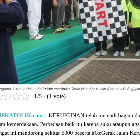
 Agama, Lukman Hakim Saifuddin membuka Gerak jalan Kerukunan (Antonius E. Sugiyan
1/5 - (1 vote)
UPKATOLIK.com
– KERUKUNAN telah menjadi bagian dari
um kemerdekaan. Perbedaan baik itu karena suku ataupun aga
gat ini mendorong sekitar 5000 peserta â€œGerak Jalan Ker