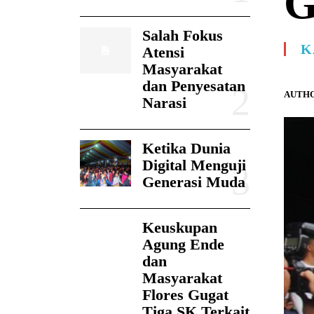
G
Salah Fokus
K
Atensi
Masyarakat
dan Penyesatan
AUTHO
Narasi
Ketika Dunia
Digital Menguji
Generasi Muda
Keuskupan
Agung Ende
dan
Masyarakat
Flores Gugat
Tiga SK Terkait