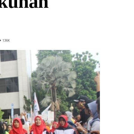
ukunan
136
K