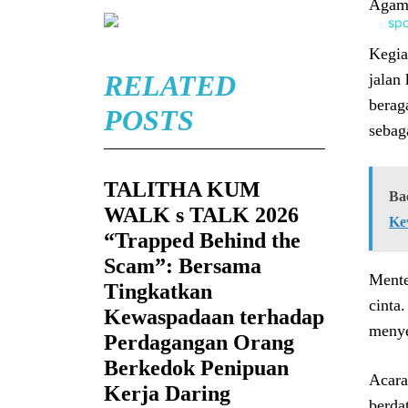
Agama
Kegia
RELATED
jalan
berag
POSTS
sebag
TALITHA KUM
Ba
WALK s TALK 2026
Ke
“Trapped Behind the
Scam”: Bersama
Ment
Tingkatkan
cinta
Kewaspadaan terhadap
menye
Perdagangan Orang
Berkedok Penipuan
Acara
Kerja Daring
berda