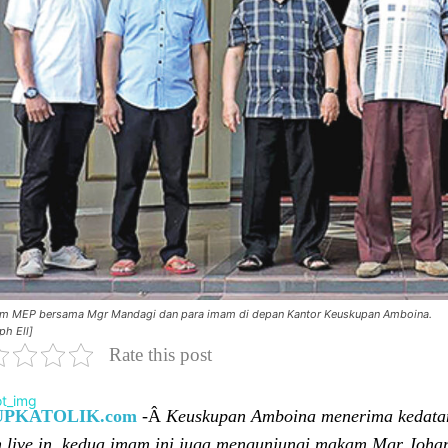
m MEP bersama Mgr Mandagi dan para imam di depan Kantor Keuskupan Amboina.
ph Ell]
Rate this post
UPKATOLIK.com
-Â
Keuskupan Amboina menerima kedatan
n live in, kedua imam ini juga mengunjungi makam Mgr Joha