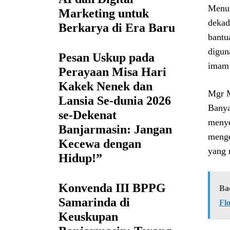
Menur
Marketing untuk
dekad
Berkarya di Era Baru
bantu
digun
Pesan Uskup pada
imam
Perayaan Misa Hari
Kakek Nenek dan
Mgr M
Lansia Se-dunia 2026
Banya
se-Dekenat
menye
Banjarmasin: Jangan
menge
Kecewa dengan
yang 
Hidup!”
Konvenda III BPPG
Ba
Samarinda di
Fl
Keuskupan