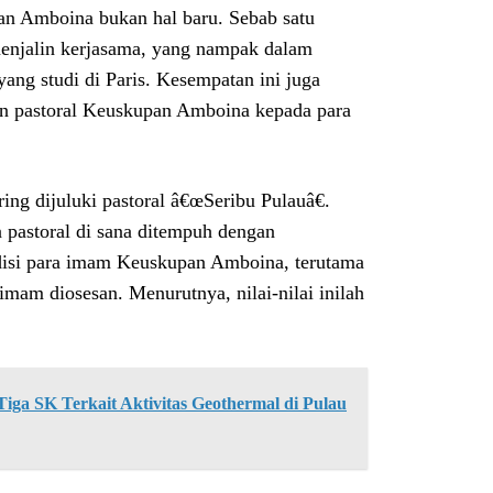
n Amboina bukan hal baru. Sebab satu
enjalin kerjasama, yang nampak dalam
g studi di Paris. Kesempatan ini juga
n pastoral Keuskupan Amboina kepada para
g dijuluki pastoral â€œSeribu Pulauâ€.
pastoral di sana ditempuh dengan
disi para imam Keuskupan Amboina, terutama
imam diosesan. Menurutnya, nilai-nilai inilah
ga SK Terkait Aktivitas Geothermal di Pulau