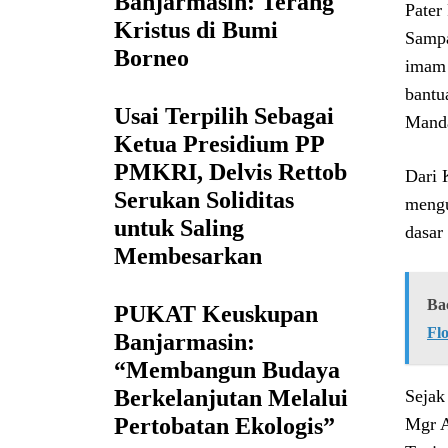
Banjarmasin: Terang
Pater
Kristus di Bumi
Sampa
Borneo
imam 
bantu
Usai Terpilih Sebagai
Mand
Ketua Presidium PP
PMKRI, Delvis Rettob
Dari 
Serukan Soliditas
mengu
untuk Saling
dasar
Membesarkan
Ba
PUKAT Keuskupan
Fl
Banjarmasin:
“Membangun Budaya
Berkelanjutan Melalui
Sejak
Pertobatan Ekologis”
Mgr A