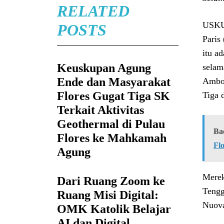
RELATED
USKUP
POSTS
Paris 
itu a
Keuskupan Agung
selam
Ende dan Masyarakat
Amboi
Flores Gugat Tiga SK
Tiga 
Terkait Aktivitas
Geothermal di Pulau
Ba
Flores ke Mahkamah
Fl
Agung
Merek
Dari Ruang Zoom ke
Tengg
Ruang Misi Digital:
Nuova
OMK Katolik Belajar
AI dan Digital