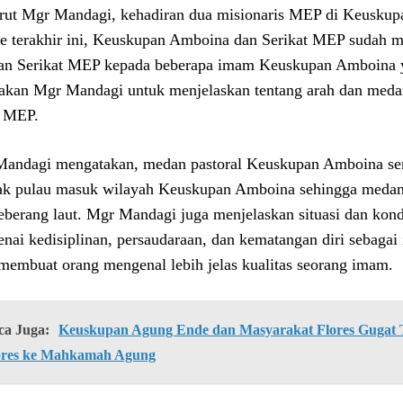
ut Mgr Mandagi, kehadiran dua misionaris MEP di Keuskupa
e terakhir ini, Keuskupan Amboina dan Serikat MEP sudah m
an Serikat MEP kepada beberapa imam Keuskupan Amboina yan
akan Mgr Mandagi untuk menjelaskan tentang arah dan meda
 MEP.
andagi mengatakan, medan pastoral Keuskupan Amboina serin
k pulau masuk wilayah Keuskupan Amboina sehingga medan 
berang laut. Mgr Mandagi juga menjelaskan situasi dan kon
nai kedisiplinan, persaudaraan, dan kematangan diri sebagai 
membuat orang mengenal lebih jelas kualitas seorang imam.
ca Juga:
Keuskupan Agung Ende dan Masyarakat Flores Gugat Ti
ores ke Mahkamah Agung