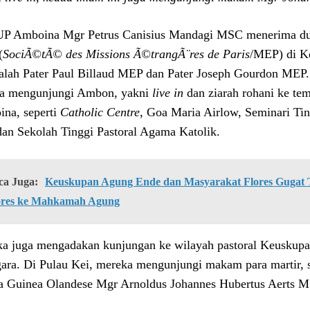
 Amboina Mgr Petrus Canisius Mandagi MSC menerima du
(
SociÃ©tÃ© des Missions Ã©trangÃ¨res de Paris
/MEP) di K
dalah Pater Paul Billaud MEP dan Pater Joseph Gourdon MEP
a mengunjungi Ambon, yakni
live in
dan ziarah rohani ke tem
na, seperti
Catholic Centre
, Goa Maria Airlow, Seminari Ti
dan Sekolah Tinggi Pastoral Agama Katolik.
ca Juga:
Keuskupan Agung Ende dan Masyarakat Flores Gugat Ti
ores ke Mahkamah Agung
a juga mengadakan kunjungan ke wilayah pastoral Keuskup
ara. Di Pulau Kei, mereka mengunjungi makam para martir, 
 Guinea Olandese Mgr Arnoldus Johannes Hubertus Aerts 