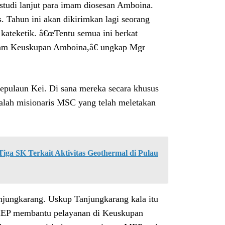
 studi lanjut para imam diosesan Amboina.
. Tahun ini akan dikirimkan lagi seorang
 kateketik. â€œTentu semua ini berkat
imam Keuskupan Amboina,â€ ungkap Mgr
pulaun Kei. Di sana mereka secara khusus
alah misionaris MSC yang telah meletakan
ga SK Terkait Aktivitas Geothermal di Pulau
njungkarang. Uskup Tanjungkarang kala itu
 MEP membantu pelayanan di Keuskupan