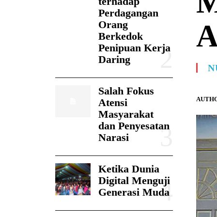
M
terhadap
Perdagangan
Orang
A
Berkedok
Penipuan Kerja
Daring
N
Salah Fokus
AUTHO
Atensi
Masyarakat
dan Penyesatan
Narasi
Ketika Dunia
Digital Menguji
Generasi Muda