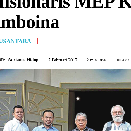
isionaris MEP K
mboina
USANTARA
Adrianus Hidup
read
2
min.
7 Februari 2017
R:
438
K