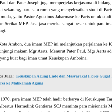
 Paul dan Pater Joseph juga memperjelas kerjasama di bidang
i sekarang, baru satu romo yang menyelesaikan studi di Paris
muda, yaitu Pastor Agustinus Jabarmase ke Paris untuk studi
an Serikat MEP. Jasa-jasa mereka sangat besar untuk para 
agi.
Kota Ambon, dua imam MEP ini melanjutkan perjalanan ke Ke
njungi makam Mgr Aerts. Menurut Pater Paul, Mgr Aerts ad
 yang kuat bagi iman umat Keuskupan Amboina.
ca Juga:
Keuskupan Agung Ende dan Masyarakat Flores Gugat Ti
ores ke Mahkamah Agung
 1970, para imam MEP telah hadir berkarya di Keuskupan Ta
lbertus Hermelink Gentiaras SCJ meminta para misionaris