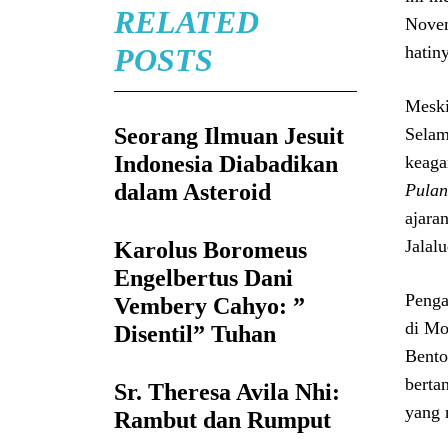
RELATED
Novem
POSTS
hatin
Meski
Seorang Ilmuan Jesuit
Selam
Indonesia Diabadikan
keaga
dalam Asteroid
Pula
ajara
Jalal
Karolus Boromeus
Engelbertus Dani
Penga
Vembery Cahyo: ”
di Mo
Disentil” Tuhan
Bento
berta
Sr. Theresa Avila Nhi:
yang 
Rambut dan Rumput