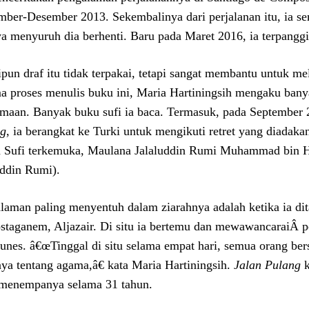
ber-Desember 2013. Sekembalinya dari perjalanan itu, ia s
ya menyuruh dia berhenti. Baru pada Maret 2016, ia terpanggil
pun draf itu tidak terpakai, tetapi sangat membantu untuk mel
a proses menulis buku ini, Maria Hartiningsih mengaku banyak 
maan. Banyak buku sufi ia baca. Termasuk, pada September 
ng
, ia berangkat ke Turki untuk mengikuti retret yang diadaka
n Sufi terkemuka, Maulana Jalaluddin Rumi Muhammad bin Has
uddin Rumi).
laman paling menyentuh dalam ziarahnya adalah ketika ia dit
staganem, Aljazair. Di situ ia bertemu dan mewawancaraiÂ 
unes. â€œTinggal di situ selama empat hari, semua orang bers
nya tentang agama,â€ kata Maria Hartiningsih.
Jalan Pulang
k
menempanya selama 31 tahun.