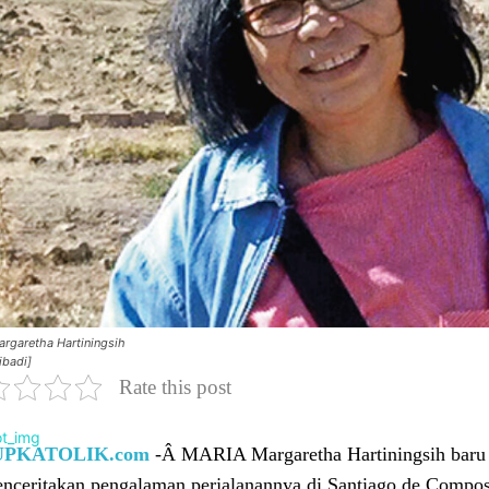
argaretha Hartiningsih
ibadi]
Rate this post
UPKATOLIK.com
-Â MARIA Margaretha Hartiningsih baru
enceritakan pengalaman perjalanannya di Santiago de Compost