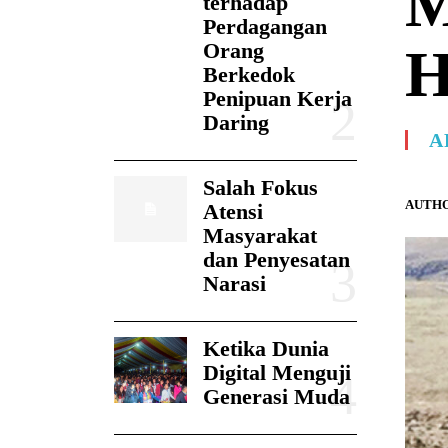
M
terhadap
Perdagangan
Orang
H
Berkedok
Penipuan Kerja
Daring
A
Salah Fokus
AUTHO
Atensi
Masyarakat
dan Penyesatan
Narasi
Ketika Dunia
Digital Menguji
Generasi Muda