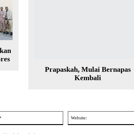
Akan
ores
Prapaskah, Mulai Bernapas
Kembali
Email:*