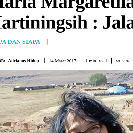
aria Margareth
artiningsih : Jal
PA DAN SIAPA
Adrianus Hidup
read
1
min.
14 Maret 2017
R:
567
K