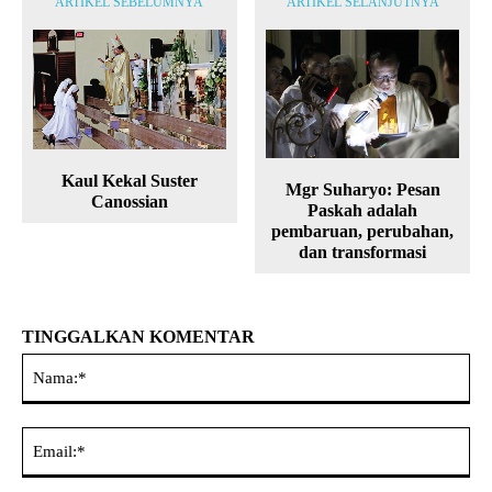
ARTIKEL SEBELUMNYA
ARTIKEL SELANJUTNYA
Kaul Kekal Suster
Mgr Suharyo: Pesan
Canossian
Paskah adalah
pembaruan, perubahan,
dan transformasi
TINGGALKAN KOMENTAR
Na
Ema