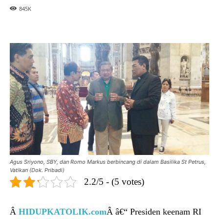
845
K
Agus Sriyono, SBY, dan Romo Markus berbincang di dalam Basilika St Petrus,
Vatikan (Dok. Pribadi)
2.2/5 - (5 votes)
Â
HIDUPKATOLIK.com
Â â€“ Presiden keenam RI