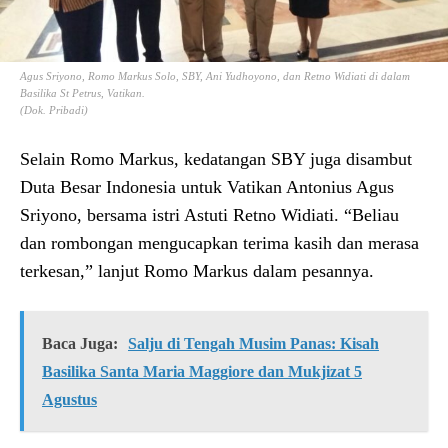
Agus Sriyono, Romo Markus Solo, SBY, Ani Yudhoyono, dan Retno Widiati di dalam
Basilika St Petrus, Vatikan.
(Dok. Pribadi)
Selain Romo Markus, kedatangan SBY juga disambut
Duta Besar Indonesia untuk Vatikan Antonius Agus
Sriyono, bersama istri Astuti Retno Widiati. “Beliau
dan rombongan mengucapkan terima kasih dan merasa
terkesan,” lanjut Romo Markus dalam pesannya.
Baca Juga:
Salju di Tengah Musim Panas: Kisah
Basilika Santa Maria Maggiore dan Mukjizat 5
Agustus