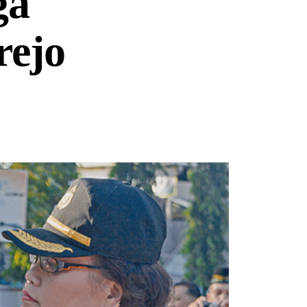
ga
ejo