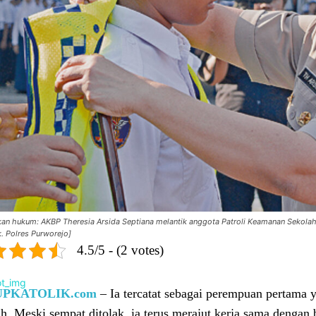
kan hukum: AKBP Theresia Arsida Septiana melantik anggota Patroli Keamanan Sekolah
. Polres Purworejo]
4.5/5 - (2 votes)
UPKATOLIK.com
– Ia tercatat sebagai perempuan pertama 
h. Meski sempat ditolak, ia terus merajut kerja sama dengan 