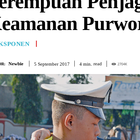
erempuan Penja
eamanan Purwor
KSPONEN
Newbie
read
4
min.
5 September 2017
R:
2704
K