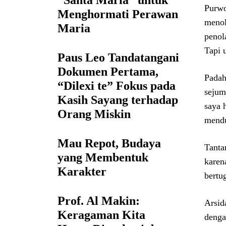
“Santa Maria” untuk
Purwo
Menghormati Perawan
menol
Maria
penol
Tapi 
Paus Leo Tandatangani
Dokumen Pertama,
Padah
“Dilexi te” Fokus pada
sejum
Kasih Sayang terhadap
saya 
Orang Miskin
mendu
Mau Repot, Budaya
Tanta
yang Membentuk
karen
Karakter
bertu
Prof. Al Makin:
Arsid
Keragaman Kita
denga