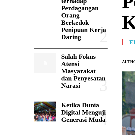
P
terhadap
Perdagangan
Orang
K
Berkedok
Penipuan Kerja
Daring
E
Salah Fokus
AUTHO
Atensi
Masyarakat
dan Penyesatan
Narasi
Ketika Dunia
Digital Menguji
Generasi Muda