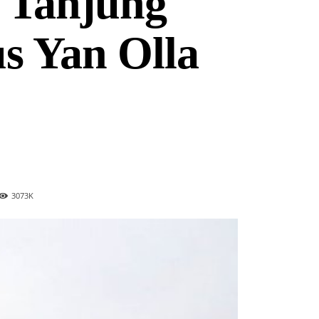
u Tanjung
us Yan Olla
3073
K