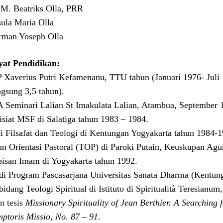
. M. Beatriks Olla, PRR
sula Maria Olla
rman Yoseph Olla
at Pendidikan:
 Xaverius Putri Kefamenanu, TTU tahun (Januari 1976- Juli
ngsung 3,5 tahun).
 Seminari Lalian St Imakulata Lalian, Atambua, September 
isiat MSF di Salatiga tahun 1983 – 1984.
di Filsafat dan Teologi di Kentungan Yogyakarta tahun 1984-1
un Orientasi Pastoral (TOP) di Paroki Putain, Keuskupan A
bisan Imam di Yogyakarta tahun 1992.
 di Program Pascasarjana Universitas Sanata Dharma (Kentun
bidang Teologi Spiritual di Istituto di Spiritualità Teresianum
n tesis
Missionary Spirituality of Jean Berthier. A Searching fo
ptoris Missio, No. 87 – 91
.