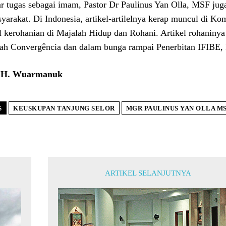
ar tugas sebagai imam, Pastor Dr Paulinus Yan Olla, MSF juga m
yarakat. Di Indonesia, artikel-artilelnya kerap muncul di Kom
el kerohanian di Majalah Hidup dan Rohani. Artikel rohaninya
ah Convergência dan dalam bunga rampai Penerbitan IFIBE, 
i H. Wuarmanuk
S
KEUSKUPAN TANJUNG SELOR
MGR PAULINUS YAN OLLA M
ARTIKEL SELANJUTNYA