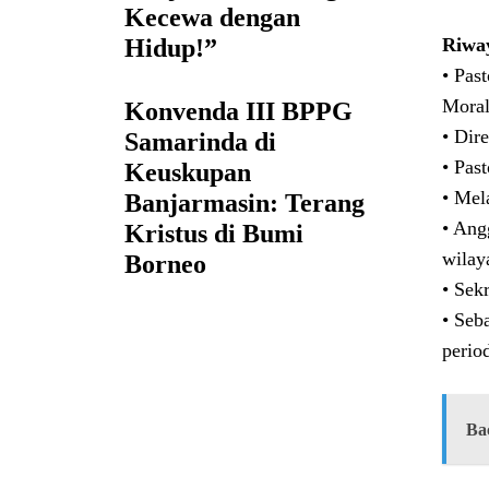
Kecewa dengan
Riwa
Hidup!”
• Pas
Moral
Konvenda III BPPG
• Dir
Samarinda di
• Pas
Keuskupan
• Mela
Banjarmasin: Terang
• Ang
Kristus di Bumi
wilay
Borneo
• Sek
• Seb
perio
Ba