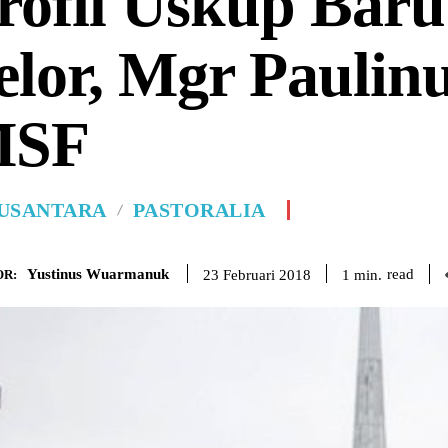
rofil Uskup Bar
elor, Mgr Paulin
MSF
USANTARA
PASTORALIA
Yustinus Wuarmanuk
read
1
min.
23 Februari 2018
R: