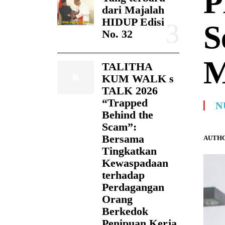
P
dari Majalah
HIDUP Edisi
S
No. 32
TALITHA
KUM WALK s
TALK 2026
“Trapped
N
Behind the
Scam”:
Bersama
AUTHO
Tingkatkan
Kewaspadaan
terhadap
Perdagangan
Orang
Berkedok
Penipuan Kerja