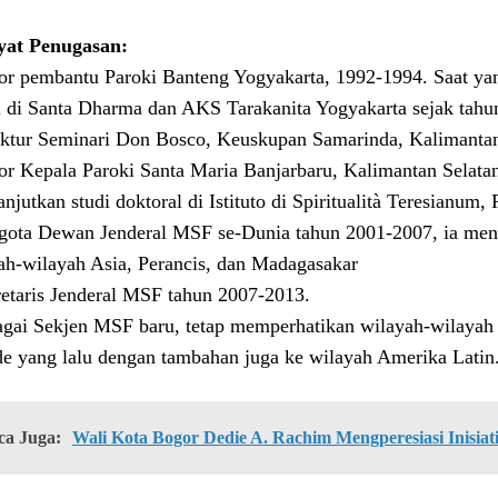
yat Penugasan:
tor pembantu Paroki Banteng Yogyakarta, 1992-1994. Saat y
 di Santa Dharma dan AKS Tarakanita Yogyakarta sejak tahu
ektur Seminari Don Bosco, Keuskupan Samarinda, Kalimanta
tor Kepala Paroki Santa Maria Banjarbaru, Kalimantan Selata
njutkan studi doktoral di Istituto di Spiritualità Teresianum,
gota Dewan Jenderal MSF se-Dunia tahun 2001-2007, ia men
ah-wilayah Asia, Perancis, dan Madagasakar
retaris Jenderal MSF tahun 2007-2013.
agai Sekjen MSF baru, tetap memperhatikan wilayah-wilaya
de yang lalu dengan tambahan juga ke wilayah Amerika Latin
ca Juga:
Wali Kota Bogor Dedie A. Rachim Mengperesiasi Inisiat