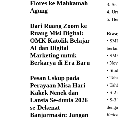
Flores ke Mahkamah
3. Sr
Agung
4. Ur
5. He
Dari Ruang Zoom ke
Ruang Misi Digital:
Riway
OMK Katolik Belajar
• SMP
AI dan Digital
berla
Marketing untuk
• SMA
Berkarya di Era Baru
• Nov
• Stu
Pesan Uskup pada
• Tah
Perayaan Misa Hari
• Tah
Kakek Nenek dan
• S-2
Lansia Se-dunia 2026
• S-3 
se-Dekenat
denga
Banjarmasin: Jangan
Redem