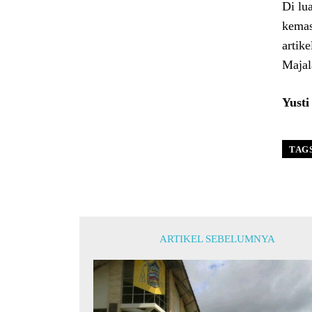
Di lu
kemas
artik
Majal
Yust
TAG
ARTIKEL SEBELUMNYA