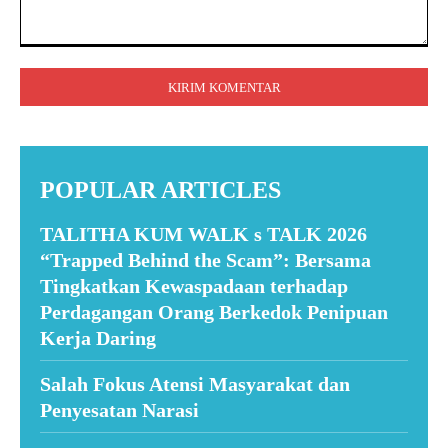
Komentar:
POPULAR ARTICLES
TALITHA KUM WALK s TALK 2026
“Trapped Behind the Scam”: Bersama
Tingkatkan Kewaspadaan terhadap
Perdagangan Orang Berkedok Penipuan
Kerja Daring
Salah Fokus Atensi Masyarakat dan
Penyesatan Narasi