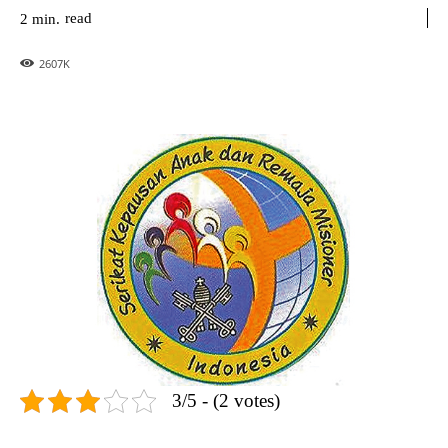
read
2
min.
2607
K
3/5 - (2 votes)