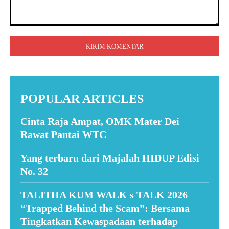
Komentar:
POPULAR ARTICLES
Cinta Raja Ampat, OMK Mater Dei
Rawat Pantai WTC
Yang terbaru dari Majalah HIDUP Edisi
No. 32
TALITHA KUM WALK s TALK 2026
“Trapped Behind the Scam”: Bersama
Tingkatkan Kewaspadaan terhadap