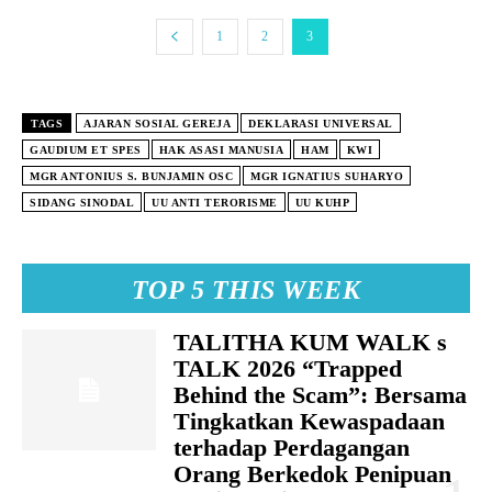
1
2
3
TAGS
AJARAN SOSIAL GEREJA
DEKLARASI UNIVERSAL
GAUDIUM ET SPES
HAK ASASI MANUSIA
HAM
KWI
MGR ANTONIUS S. BUNJAMIN OSC
MGR IGNATIUS SUHARYO
SIDANG SINODAL
UU ANTI TERORISME
UU KUHP
TOP 5 THIS WEEK
TALITHA KUM WALK s
TALK 2026 “Trapped
Behind the Scam”: Bersama
Tingkatkan Kewaspadaan
terhadap Perdagangan
Orang Berkedok Penipuan