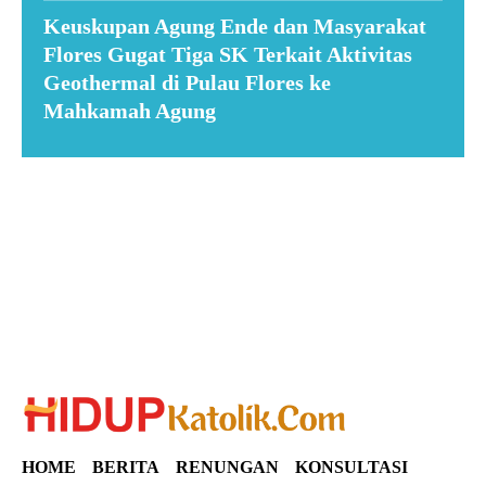
Keuskupan Agung Ende dan Masyarakat
Flores Gugat Tiga SK Terkait Aktivitas
Geothermal di Pulau Flores ke
Mahkamah Agung
Suar News
HOME
BERITA
RENUNGAN
KONSULTASI